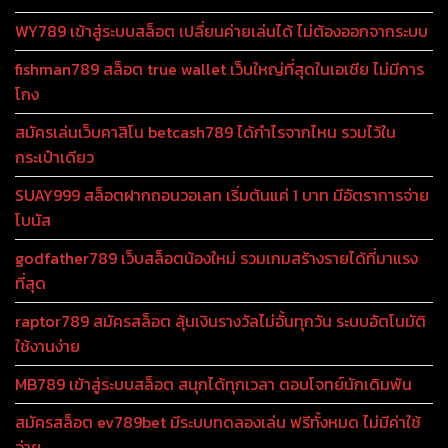
WY789 เข้าสู่ระบบสล็อต เปลี่ยนค่ายเล่นได้ ไม่ต้องออกจากระบบ
fishman789 สล็อต true wallet เว็บใหญ่ที่สุดในเอเชีย ไม่มีการ
โกง
สมัครเล่นเว็บคาสิโน betcash789 ได้กำไรจากไหน รวมไว้ใน
กระเป๋าเดียว
SUAY999 สล็อตฝากถอนวอเลท เริ่มต้นแค่ 1 บาท มีอัตราการจ่าย
โบนัส
godfather789 เว็บสล็อตน้องใหม่ รวมเกมสร้างรายได้ที่มาแรง
ที่สุด
raptor789 สมัครสล็อต ลุ้นเงินรางวัลไม่อั้นทุกวัน ระบบอัตโนมัติ
ใช้งานง่าย
MB789 เข้าสู่ระบบสล็อต สนุกได้ทุกเวลา ตอบโจทย์นักเดิมพัน
สมัครสล็อต ev789bet มีระบบทดลองเล่น ฟรีทั้งหมด ไม่มีค่าใช้
จ่าย