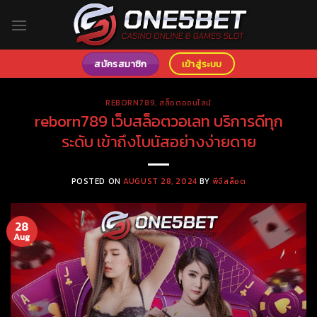
Skip
to
content
สมัครสมาชิก
เข้าสู่ระบบ
REBORN789
,
สล็อตออนไลน์
reborn789 เว็บสล็อตวอเลท บริการดีทุก
ระดับ เข้าถึงโบนัสอย่างง่ายดาย
POSTED ON
AUGUST 28, 2024
BY
พีจีสล็อต
28
Aug