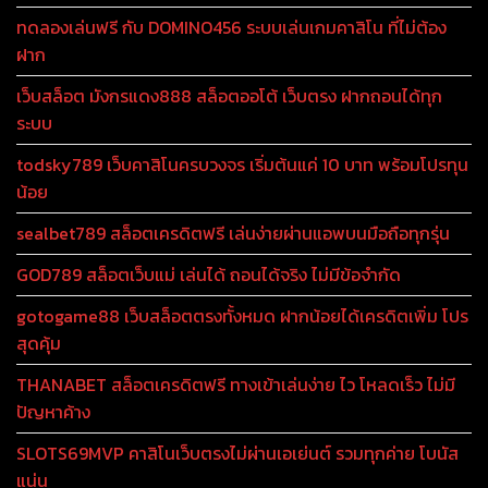
ทดลองเล่นฟรี กับ DOMINO456 ระบบเล่นเกมคาสิโน ที่ไม่ต้อง
ฝาก
เว็บสล็อต มังกรแดง888 สล็อตออโต้ เว็บตรง ฝากถอนได้ทุก
ระบบ
todsky789 เว็บคาสิโนครบวงจร เริ่มต้นแค่ 10 บาท พร้อมโปรทุน
น้อย
sealbet789 สล็อตเครดิตฟรี เล่นง่ายผ่านแอพบนมือถือทุกรุ่น
GOD789 สล็อตเว็บแม่ เล่นได้ ถอนได้จริง ไม่มีข้อจำกัด
gotogame88 เว็บสล็อตตรงทั้งหมด ฝากน้อยได้เครดิตเพิ่ม โปร
สุดคุ้ม
THANABET สล็อตเครดิตฟรี ทางเข้าเล่นง่าย ไว โหลดเร็ว ไม่มี
ปัญหาค้าง
SLOTS69MVP คาสิโนเว็บตรงไม่ผ่านเอเย่นต์ รวมทุกค่าย โบนัส
แน่น