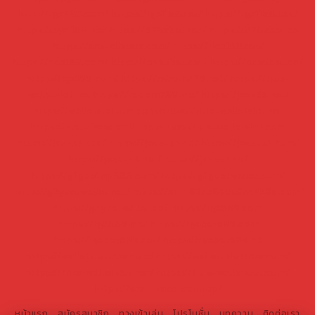
http://tga789.com/
https://tga1168.net/
https://tga1168.top/
https://tga1168.life/
https://678xbet.net/
https://678xbet.co
https://ans-allstars.com/
https://rico168.net/
https://rico168.com/
https://one5bet.net/
https://one5bet.co/
https://tga199.com/
https://reborn789.net/
https://true-
walletslot.net
https://reborn789.me/
https://jazz55.net/
https://walletslottrue.com
https://true-walletslot.net
https://slot-freecredit.top
https://true-walletslot.com
https://jazz55.top/
https://jazz-55.co/
https://jazz-55.com/
https://jazz-55.net/
https://jazz55.co/
https://g2gbetvip888.com/
https://g2gbetwallet.com/
https://g2gbetwallet.net/
https://xn--82ca8bbo3nc4a9d.com/
https://g2gbetwallet.co/
https://tga689.com
https://tga689.me/
https://tgabet689.com
https://tgabet689.net/
https://tgabet689.co
https://walletslottrue.com/
https://wallet-slottrue.com/
https://true-walletslot.net/
https://true-walletslot.com/
https://slot-freecredit.top/
หน้าแรก
สมัครสมาชิก
ทางเข้าเล่น
โปรโมชั่น
บทความ
ติดต่อเรา