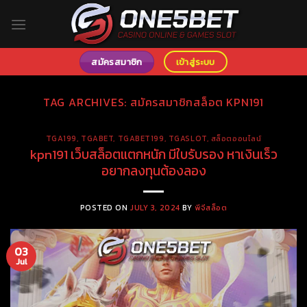
Skip
to
content
สมัครสมาชิก
เข้าสู่ระบบ
TAG ARCHIVES:
สมัครสมาชิกสล็อต KPN191
TGA199
,
TGABET
,
TGABET199
,
TGASLOT
,
สล็อตออนไลน์
kpn191 เว็บสล็อตแตกหนัก มีใบรับรอง หาเงินเร็ว
อยากลงทุนต้องลอง
POSTED ON
JULY 3, 2024
BY
พีจีสล็อต
03
Jul