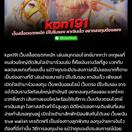
kpn191 เว็บสล็อตแตกหนัก เล่นสนุกตอบโจทย์มากกว่า เหตุผลที่
คนส่วนใหญ่ตัดสินใจเข้ามาร่วมเล่น ก็คือเงินรางวัลที่สูง บวกกับ
ผลตอบแทนที่เยอะขึ้น แม้ว่าคุณจะมีประสบการณ์ไม่เยอะมากก็ตาม
เป็นช่องทางที่ดี เล่นง่ายสบายใจ มีใบรับรอง หาเงินเร็ว เพียงแค่
เปิดใจเข้ามาร่วมลงทุน เว็บพนันออนไลน์ เว็บตรง มีใบรับรอง อาจ
จะได้เงินรางวัลก้อนใหญ่เข้าบัญชี อยากลงทุนต้องลอง แจกโหด
มากยิ่งกว่า เส้นทางแบบใหม่พร้อมให้บริการ เว็บเดียวตอบโจทย์
หาเงินสนุก โอกาสสร้างกำไรสูงสุด มิติใหม่ของการเดิมพันที่แสน
ง่ายกำลังรอคุณอยู่ เปิดใจเข้ามาสักพักป้อมฟังกันได้เลย เว็บพนัน
true wallet เครดิตฟรี เป็นช่องทางสุดพิเศษ ลงทุนง่ายหาเงินไว
ต้องที่นี่เท่านั้น วิธีการลงทุนง่าย แม้ว่าคุณจะมีประสบการณ์น้อย