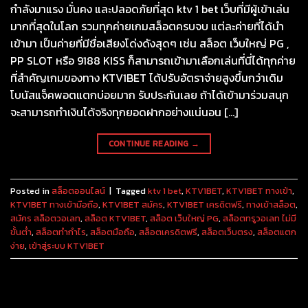
กำลังมาแรง มั่นคง และปลอดภัยที่สุด ktv 1 bet เว็บที่มีผู้เข้าเล่น
มากที่สุดในโลก รวมทุกค่ายเกมสล็อตครบจบ แต่ละค่ายที่ได้นำ
เข้ามา เป็นค่ายที่มีชื่อเสียงโด่งดังสุดๆ เช่น สล็อต เว็บใหญ่ PG ,
PP SLOT หรือ 9188 KISS ก็สามารถเข้ามาเลือกเล่นที่นี่ได้ทุกค่าย
ที่สำคัญเกมของทาง KTV1BET ได้ปรับอัตราจ่ายสูงขึ้นกว่าเดิม
โบนัสแจ็คพอตแตกบ่อยมาก รับประกันเลย ถ้าได้เข้ามาร่วมสนุก
จะสามารถทำเงินได้จริงทุกยอดฝากอย่างแน่นอน […]
CONTINUE READING
→
Posted in
สล็อตออนไลน์
|
Tagged
ktv 1 bet
,
KTV1BET
,
KTV1BET ทางเข้า
,
KTV1BET ทางเข้ามือถือ
,
KTV1BET สมัคร
,
KTV1BET เครดิตฟรี
,
ทางเข้าสล็อต
,
สมัคร สล็อตวอเลท
,
สล็อต KTV1BET
,
สล็อต เว็บใหญ่ PG
,
สล็อตทรูวอเลท ไม่มี
ขั้นต่ำ
,
สล็อตทำกำไร
,
สล็อตมือถือ
,
สล็อตเครดิตฟรี
,
สล็อตเว็บตรง
,
สล็อตแตก
ง่าย
,
เข้าสู่ระบบ KTV1BET