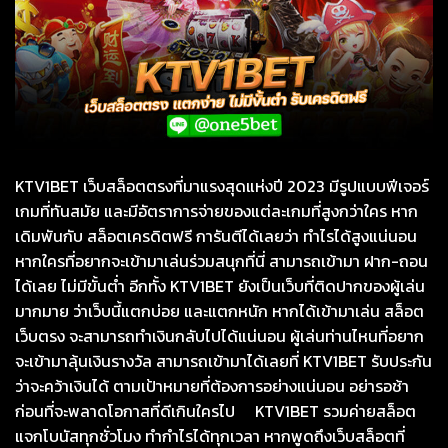
KTV1BET เว็บสล็อตตรงที่มาแรงสุดแห่งปี 2023 มีรูปแบบฟีเจอร์
เกมที่ทันสมัย และมีอัตราการจ่ายของแต่ละเกมที่สูงกว่าใคร หาก
เดิมพันกับ สล็อตเครดิตฟรี การันตีได้เลยว่า ทำไรได้สูงแน่นอน
หากใครที่อยากจะเข้ามาเล่นร่วมสนุกที่นี่ สามารถเข้ามา ฝาก-ถอน
ได้เลย ไม่มีขั้นต่ำ อีกทั้ง KTV1BET ยังเป็นเว็บที่ติดปากของผู้เล่น
มากมาย ว่าเว็บนี้แตกบ่อย และแตกหนัก หากได้เข้ามาเล่น สล็อต
เว็บตรง จะสามารถทำเงินกลับไปได้แน่นอน ผู้เล่นท่านไหนที่อยาก
จะเข้ามาลุ้นเงินรางวัล สามารถเข้ามาได้เลยที่ KTV1BET รับประกัน
ว่าจะคว้าเงินได้ ตามเป้าหมายที่ต้องการอย่างแน่นอน อย่ารอช้า
ก่อนที่จะพลาดโอกาสที่ดีเกินใครไป KTV1BET รวมค่ายสล็อต
แจกโบนัสทุกชั่วโมง ทำกำไรได้ทุกเวลา หากพูดถึงเว็บสล็อตที่