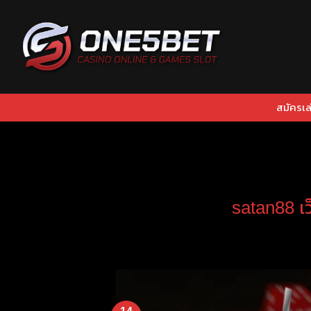
Skip
to
content
สมัครเล
satan88 เว