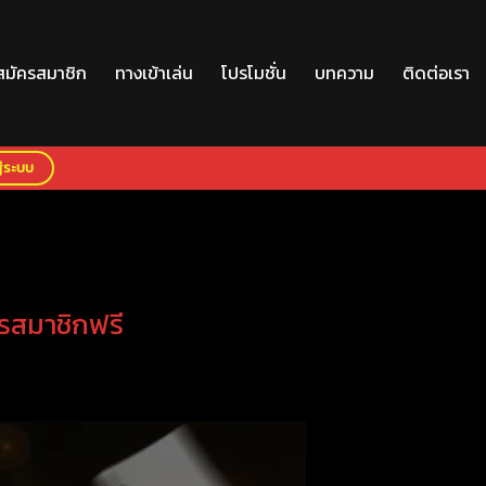
สมัครสมาชิก
ทางเข้าเล่น
โปรโมชั่น
บทความ
ติดต่อเรา
สู่ระบบ
ครสมาชิกฟรี