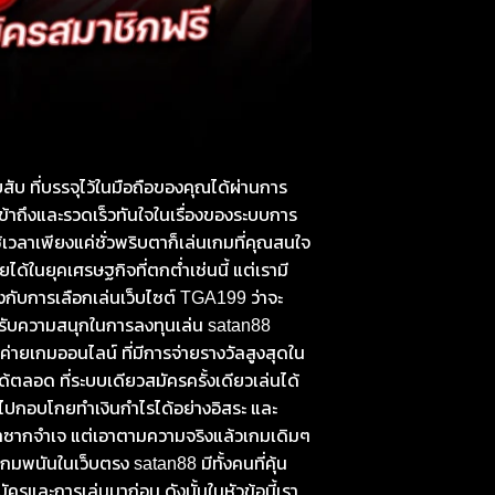
สับ ที่บรรจุไว้ในมือถือของคุณได้ผ่านการ
้าถึงและรวดเร็วทันใจในเรื่องของระบบการ
้เวลาเพียงแค่ชั่วพริบตาก็เล่นเกมที่คุณสนใจ
ด้ในยุคเศรษฐกิจที่ตกต่ำเช่นนี้ แต่เรามี
ดวงกับการเลือกเล่นเว็บไซต์ TGA199 ว่าจะ
ำหรับความสนุกในการลงทุนเล่น satan88
ค่ายเกมออนไลน์ ที่มีการจ่ายรางวัลสูงสุดใน
้ตลอด ที่ระบบเดียวสมัครครั้งเดียวเล่นได้
าไปกอบโกยทำเงินกำไรได้อย่างอิสระ และ
่ซ้ำซากจำเจ แต่เอาตามความจริงแล้วเกมเดิมๆ
มพนันในเว็บตรง satan88 มีทั้งคนที่คุ้น
ครและการเล่นมาก่อน ดังนั้นในหัวข้อนี้เรา