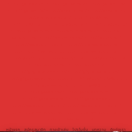
http://tga789.com/
https://tga1168.net/
https://tga1168.top/
https://tga1168.life/
https://678xbet.net/
https://678xbet.co
https://ans-allstars.com/
https://rico168.net/
https://rico168.com/
https://one5bet.net/
https://one5bet.co/
https://tga199.com/
https://reborn789.net/
https://true-
walletslot.net
https://reborn789.me/
https://jazz55.net/
https://walletslottrue.com
https://true-walletslot.net
https://slot-freecredit.top
https://true-walletslot.com
https://jazz55.top/
https://jazz-55.co/
https://jazz-55.com/
https://jazz-55.net/
https://jazz55.co/
https://g2gbetvip888.com/
https://g2gbetwallet.com/
https://g2gbetwallet.net/
https://xn--82ca8bbo3nc4a9d.com/
https://g2gbetwallet.co/
https://tga689.com
https://tga689.me/
https://tgabet689.com
https://tgabet689.net/
https://tgabet689.co
https://walletslottrue.com/
https://wallet-slottrue.com/
https://true-walletslot.net/
https://true-walletslot.com/
https://slot-freecredit.top/
หน้าแรก
สมัครสมาชิก
ทางเข้าเล่น
โปรโมชั่น
บทความ
ติดต่อเรา