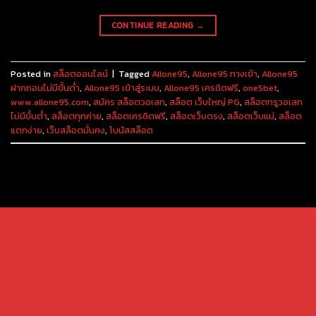
CONTINUE READING
→
Posted in
สล็อตออนไลน์
|
Tagged
Allone95
,
Allone95 ทางเข้า
,
Allone95
ฝากถอนไม่มีขั้นต่ำ
,
Allone95 เข้าสู่ระบบ
,
Allone95 เครดิตฟรี
,
one5bet
,
www.allone95.com
,
สมัคร สล็อตวอเลท
,
สล็อต เว็บใหญ่ PG
,
สล็อตทรูวอเลท
ไม่มีขั้นต่ำ
,
สล็อตทุกค่าย
,
สล็อตเครดิตฟรี
,
สล็อตเว็บตรง
,
สล็อตเว็บแม่
,
สล็อต
แตกง่าย
,
เว็บสล็อตมั่นคง
,
โบนัสสล็อต
https://tga689z.com
https://tga689z.co
https://tga689z.xyz
https://rico689.com
https://g2g-cash.org
https://g2g-cash.co
https://pg15k.bet
https://pg15k.me
https://pg15k.xyz
https://pg15k.co
https://pg15k.net
https://pgbet15k.com
https://pg15k.bet
https://pg15k.me
https://pg15k.xyz
https://pg15k.co
https://tga1168.com/
https://tgabet.xyz/