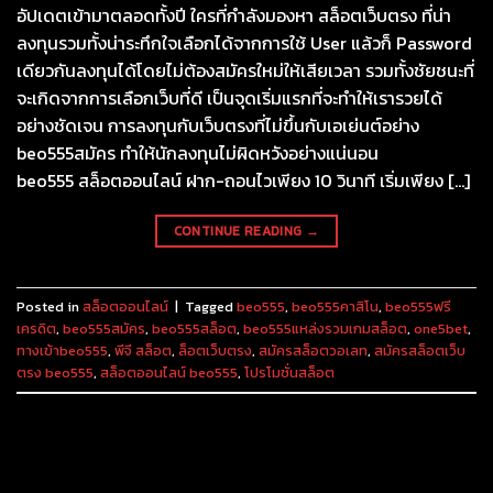
อัปเดตเข้ามาตลอดทั้งปี ใครที่กำลังมองหา สล็อตเว็บตรง ที่น่า
ลงทุนรวมทั้งน่าระทึกใจเลือกได้จากการใช้ User แล้วก็ Password
เดียวกันลงทุนได้โดยไม่ต้องสมัครใหม่ให้เสียเวลา รวมทั้งชัยชนะที่
จะเกิดจากการเลือกเว็บที่ดี เป็นจุดเริ่มแรกที่จะทำให้เรารวยได้
อย่างชัดเจน การลงทุนกับเว็บตรงที่ไม่ขึ้นกับเอเย่นต์อย่าง
beo555สมัคร ทำให้นักลงทุนไม่ผิดหวังอย่างแน่นอน
beo555 สล็อตออนไลน์ ฝาก-ถอนไวเพียง 10 วินาที เริ่มเพียง […]
CONTINUE READING
→
Posted in
สล็อตออนไลน์
|
Tagged
beo555
,
beo555คาสิโน
,
beo555ฟรี
เครดิต
,
beo555สมัคร
,
beo555สล็อต
,
beo555แหล่งรวมเกมสล็อต
,
one5bet
,
ทางเข้าbeo555
,
พีจี สล็อต
,
ล็อตเว็บตรง
,
สมัครสล็อตวอเลท
,
สมัครสล็อตเว็บ
ตรง beo555
,
สล็อตออนไลน์ beo555
,
โปรโมชั่นสล็อต