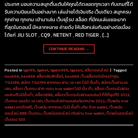
ประเทศ มอบความสนุกตื่นเต้นให้คุณได้ตลอดทุกเวลา กับเกมที่ได้
รับความนิยมเป็นอย่างมาก เล่นง่ายได้เงินจริง เว็บเดียว สนุกครบ
ทุกค่าย ทุกเกม เข้ามาเล่น เว็บยุโรป สล็อต ที่มีคนเล่นเยอะมาก
ที่สุดในตอนนี้ มีหลากหลาย ค่ายดัง ให้เลือกเล่นกันอย่างต่อเนื่อง
ได้แก่ JILI SLOT , CQ9 , NETENT , RED TIGER , […]
CONTINUE READING
→
Posted in
tga199
,
tgabet
,
tgabet199
,
tgaslot
,
สล็อตออนไลน์
|
Tagged
beo666
,
beo666 สล็อตลิขสิทธิ์แท้
,
beo666 เว็บสล็อตเปิดใหม่ล่าสุด
,
TGA199
,
สมัคร TGA199 ฝากถอน ผ่าน วอ เลท ไม่มี ขั้นต่ำ
,
สมัครเว็บผ่านวอ
เลท
,
สล็อต เว็บตรง ฝาก-ถอน true wallet ไม่มี ขั้น ต่ํา
,
สล็อต เว็บตรงไม่ผ่าน
เอเย่นต์ไม่มีขั้นต่ำ
,
สล็อต888
,
สล็อตเว็บตรงไม่ผ่านเอเย่นต์ ที่ดีที่สุดที่ปี 2023
,
เว็บตรง รองรับ วอ เลท
,
เว็บตรงไม่ผ่านเอเย่นต์แตกง่าย 2022
,
เว็บพนัน true
wallet เครดิตฟรี
,
เว็บพนัน ฝากถอน ไม่มี ขั้นต่ำ เติม ด้วย wallet
,
เว็บพนัน
ออนไลน์ 888 เว็บตรง
,
เว็บพนันออนไลน์ เติมผ่าน true wallet
,
เว็บพนันออนไลน์
เว็บตรง 100