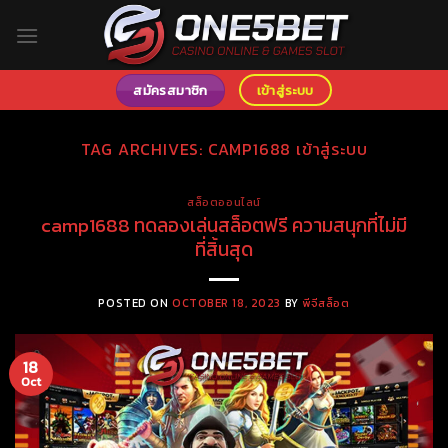
Skip
to
content
สมัครสมาชิก
เข้าสู่ระบบ
TAG ARCHIVES:
CAMP1688 เข้าสู่ระบบ
สล็อตออนไลน์
camp1688 ทดลองเล่นสล็อตฟรี ความสนุกที่ไม่มี
ที่สิ้นสุด
POSTED ON
OCTOBER 18, 2023
BY
พีจีสล็อต
18
Oct