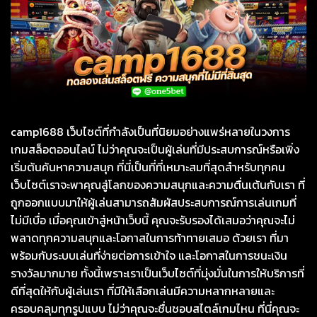
camp1688 เว็บไซต์ที่กำลังเป็นที่นิยมอย่างแพร่หลายในวงการ
เกมสล็อตออนไลน์ ไม่ว่าคุณจะเป็นผู้เล่นที่มีประสบการณ์หรือเพิ่ง
เริ่มต้นค้นหาความสนุก ที่นี่เป็นที่ที่เหมาะสมที่สุดสำหรับทุกคน
เว็บไซต์เราจะพาคุณสู่โลกของความสนุกและความตื่นเต้นกับเรา ที่
ถูกออกแบบมาให้ผู้เล่นสามารถสัมผัสประสบการณ์การเล่นเกมที่
ไม่มีเบื่อ เมื่อคุณเข้าสู่หน้าเว็บนี้ คุณจะรับรองได้เสมอว่าคุณจะไม่
พลาดทุกความสนุกและโอกาสในการท้าทายเสมอ ด้วยเรา ที่มา
พร้อมกับระบบเล่นที่ง่ายต่อการเข้าใจ และโอกาสในการชนะเงิน
รางวัลมากมาย ทั้งนี้เพราะเราเป็นเว็บไซต์ที่มุ่งมั่นในการให้บริการที่
ดีที่สุดให้กับผู้เล่นเรา ที่มีให้เลือกเล่นมีความหลากหลายและ
ครอบคลุมทุกรูปแบบ ไม่ว่าคุณจะชื่นชอบสไตล์เกมไหน ที่นี่คุณจะ