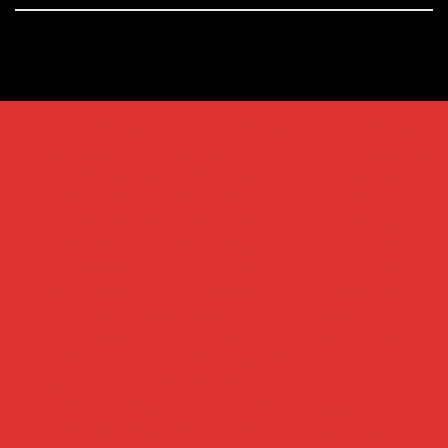
https://tga689z.com
https://tga689z.co
https://tga689z.xyz
https://rico689.com
https://g2g-cash.org
https://g2g-cash.co
https://pg15k.bet
https://pg15k.me
https://pg15k.xyz
https://pg15k.co
https://pg15k.net
https://pgbet15k.com
https://pg15k.bet
https://pg15k.me
https://pg15k.xyz
https://pg15k.co
https://tga1168.com/
https://tgabet.xyz/
http://tga789.com/
https://tga1168.net/
https://tga1168.top/
https://tga1168.life/
https://678xbet.net/
https://678xbet.co
https://ans-allstars.com/
https://rico168.net/
https://rico168.com/
https://one5bet.net/
https://one5bet.co/
https://tga199.com/
https://reborn789.net/
https://true-
walletslot.net
https://reborn789.me/
https://jazz55.net/
https://walletslottrue.com
https://true-walletslot.net
https://slot-freecredit.top
https://true-walletslot.com