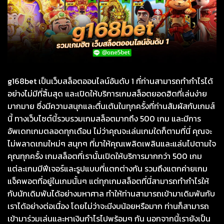
g168bet เป็นเว็บสล็อตออนไลน์อันดับ 1 ที่ท่านสามารถทำกำไรได้
อย่างไม่มีที่สิ้นสุด และเปิดให้บริการเกมสล็อตยอดฮิตที่เล่นง่าย
มากมาย ซึ่งมีความสนุกและตื่นเต้นในทุกครั้งที่ท่านสัมผัสกับเกมส์
นี้ ทางเว็บไซต์นี้รวบรวมเกมสล็อตมากถึง 500 เกม และมีการ
อัพเดทเกมตลอดทุกเดือน ไม่ว่าคุณจะเล่นเกมใดก็ตามที่นี่ คุณจะ
ไม่พลาดเกมใหม่ๆ สนุกๆ ที่มาให้คุณเพลิดเพลินและแล่นไปตามใจ
คุณทุกครั้ง เกมสล็อตที่เรานั้นเปิดให้บริการมากกว่า 500 เกม
แต่ละเกมมีฟีเจอร์และรูปแบบที่แตกต่างกัน รวมถึงแตกค่ายเกม
แจ็คพอตที่อยู่ในเกมนั้นๆ แต่ทุกเกมสล็อตที่นี่สามารถทำกำไรให้
กับนักเดิมพันได้อย่างมหาศาล ทำให้ท่านสามารถเข้ามาเดิมพันกับ
เราได้อย่างต่อเนื่อง โดยไม่ว่าจะมีงบน้อยหรือมาก ท่านก็สามารถ
เข้ามาร่วมเล่นและหาเงินกำไรไปพร้อมๆ กัน นอกจากนี้เรายังเป็น