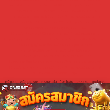
walletslot.net
https://reborn789.me/
https://jazz55.net/
https://walletslottrue.com
https://true-walletslot.net
https://slot-freecredit.top
https://true-walletslot.com
https://jazz55.top/
https://jazz-55.co/
https://jazz-55.com/
https://jazz-55.net/
https://jazz55.co/
https://g2gbetvip888.com/
https://g2gbetwallet.com/
https://g2gbetwallet.net/
https://xn--82ca8bbo3nc4a9d.com/
https://g2gbetwallet.co/
https://tga689.com
https://tga689.me/
https://tgabet689.com
https://tgabet689.net/
https://tgabet689.co
https://walletslottrue.com/
https://wallet-slottrue.com/
https://true-walletslot.net/
https://true-walletslot.com/
https://slot-freecredit.top/
หน้าแรก
สมัครสมาชิก
ทางเข้าเล่น
โปรโมชั่น
บทความ
ติดต่อเรา
Copyright 2026 ©
One5bet