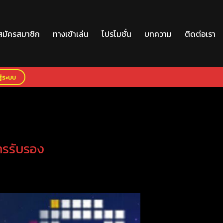
สมัครสมาชิก
ทางเข้าเล่น
โปรโมชั่น
บทความ
ติดต่อเรา
สู่ระบบ
ารรับรอง