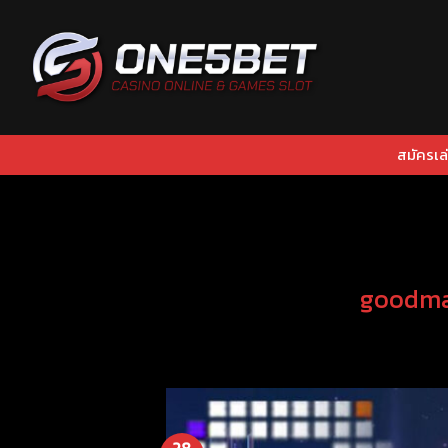
Skip
to
content
สมัครเล
goodman
28