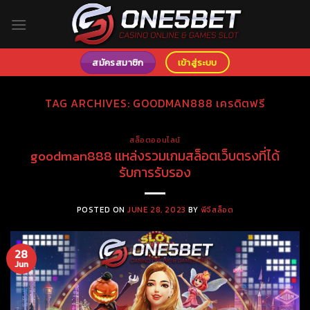
Skip
to
content
สมัครสมาชิก
เข้าสู่ระบบ
TAG ARCHIVES:
GOODMAN888 เครดิตฟรี
สล็อตออนไลน์
goodman888 แหล่งรวมเกมสล็อตเว็บตรงที่ได้
รับการรับรอง
POSTED ON
JUNE 28, 2023
BY
พีจีสล็อต
28
Jun