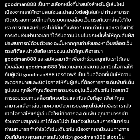
goodman888 เป็นทางเลือกหนึ่งที่น่าสนใจสำหรับผู้เล่นใหม่
เนื่องจากเราให้ความสนใจและน่าสนใจต่อผู้เล่นใหม่ ท่านสามารถ
เปิดประสบการณ์ใหม่กับระบบเกมสล็อตเว็บตรงที่แตกง่ายได้กับ
เรา การเติมเงินกับเราไม่มีขั้นต่ำเพียง 1 บาทเท่านั้น และเรายังมีวิธี
การเติมเงินผ่านวอเลทที่ได้รับความนิยมในขณะนี้เพื่อให้คุณสัมผัส
ประสบการณ์ด้วยตัวเอง ฉะนั้นหากคุณกำลังมองหาเว็บสล็อตเว็บ
ตรงที่ดีและน่าเชื่อถือ เราขอแนะนำให้คุณพิจารณา
goodman888 และสมัครสมาชิกเพื่อเข้าร่วมสนุกกับเราได้เลย
เว็บสล็อต goodman888 ให้ความสะดวกสบายและเปิดโอกาสให้
กับผู้เล่น goodman888 เครดิตฟรี เป็นเว็บสล็อตที่เน้นให้ความ
สะดวกสบายและเปิดโอกาสให้กับผู้เล่นที่ต้องการการเดิมพันที่เต็ม
รูปแบบ ทุกสิ่งที่คุณต้องการครบจบอยู่ในเว็บเดียวกัน โดยเรามี
การรวบรวมเกมสล็อตที่ครบถ้วนและทันสมัยที่สุด เพื่อให้คุณ
สามารถเลือกเล่นตามความต้องการของคุณได้อย่างอิสระ เรายัง
เปิดโอกาสให้แก่ผู้เล่นมือใหม่ที่อยากลงเดิมพัน คุณสามารถเข้า
ร่วมความสนุกกับเราได้โดยไม่จำเป็นต้องมีประสบการณ์มาก่อน
ท่านสามารถทำกำไรได้เช่นเดียวกัน เนื่องจากเรามีระบบทางการ
เงินที่มั่นคง คุณสามารถมั่นใจได้ว่า goodman888 slot เป็น