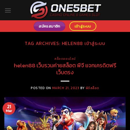
Skip
to
content
สมัครสมาชิก
เข้าสู่ระบบ
TAG ARCHIVES:
HELEN88 เข้าสู่ระบบ
สล็อตออนไลน์
helen88 เว็บรวมค่ายสล็อต พีจี แจกเครดิตฟรี
เว็บตรง
POSTED ON
MARCH 21, 2023
BY
พีจีสล็อต
21
Mar