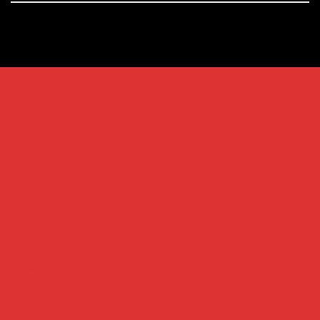
https://tga689z.com
https://tga689z.co
https://tga689z.xyz
https://rico689.com
https://g2g-cash.org
https://g2g-cash.co
https://pg15k.bet
https://pg15k.me
https://pg15k.xyz
https://pg15k.co
https://pg15k.net
https://pgbet15k.com
https://pg15k.bet
https://pg15k.me
https://pg15k.xyz
https://pg15k.co
https://tga1168.com/
https://tgabet.xyz/
http://tga789.com/
https://tga1168.net/
https://tga1168.top/
https://tga1168.life/
https://678xbet.net/
https://678xbet.co
https://ans-allstars.com/
https://rico168.net/
https://rico168.com/
https://one5bet.net/
https://one5bet.co/
https://tga199.com/
https://reborn789.net/
https://true-
walletslot.net
https://reborn789.me/
https://jazz55.net/
https://walletslottrue.com
https://true-walletslot.net
https://slot-freecredit.top
https://true-walletslot.com
https://jazz55.top/
https://jazz-55.co/
https://jazz-55.com/