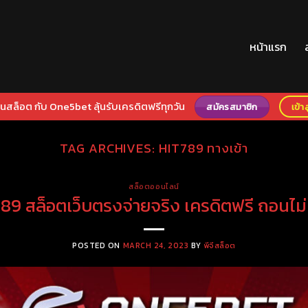
หน้าแรก
่นสล็อต กับ One5bet ลุ้นรับเครดิตฟรีทุกวัน
สมัครสมาชิก
เข้า
TAG ARCHIVES:
HIT789 ทางเข้า
สล็อตออนไลน์
89 สล็อตเว็บตรงจ่ายจริง เครดิตฟรี ถอนไม่ม
POSTED ON
MARCH 24, 2023
BY
พีจีสล็อต