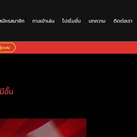
สมัครสมาชิก
ทางเข้าเล่น
โปรโมชั่น
บทความ
ติดต่อเรา
สู่ระบบ
ีอั้น