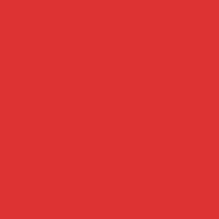
https://rico689.com
https://g2g-cash.org
https://g2g-cash.co
https://pg15k.bet
https://pg15k.me
https://pg15k.xyz
https://pg15k.co
https://pg15k.net
https://pgbet15k.com
https://pg15k.bet
https://pg15k.me
https://pg15k.xyz
https://pg15k.co
https://tga1168.com/
https://tgabet.xyz/
http://tga789.com/
https://tga1168.net/
https://tga1168.top/
https://tga1168.life/
https://678xbet.net/
https://678xbet.co
https://ans-allstars.com/
https://rico168.net/
https://rico168.com/
https://one5bet.net/
https://one5bet.co/
https://tga199.com/
https://reborn789.net/
https://true-
walletslot.net
https://reborn789.me/
https://jazz55.net/
https://walletslottrue.com
https://true-walletslot.net
https://slot-freecredit.top
https://true-walletslot.com
https://jazz55.top/
https://jazz-55.co/
https://jazz-55.com/
https://jazz-55.net/
https://jazz55.co/
https://g2gbetvip888.com/
https://g2gbetwallet.com/
https://g2gbetwallet.net/
https://xn--82ca8bbo3nc4a9d.com/
https://g2gbetwallet.co/
https://tga689.com
https://tga689.me/
https://tgabet689.com
https://tgabet689.net/
https://tgabet689.co