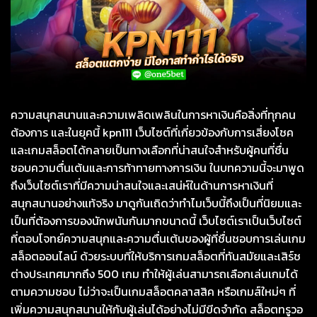
ความสนุกสนานและความเพลิดเพลินในการหาเงินคือสิ่งที่ทุกคน
ต้องการ และในยุคนี้ kpn111 เว็บไซต์ที่เกี่ยวข้องกับการเสี่ยงโชค
และเกมสล็อตได้กลายเป็นทางเลือกที่น่าสนใจสำหรับผู้คนที่ชื่น
ชอบความตื่นเต้นและการท้าทายทางการเงิน ในบทความนี้จะมาพูด
ถึงเว็บไซต์เราที่มีความน่าสนใจและเสน่ห์ในด้านการหาเงินที่
สนุกสนานอย่างแท้จริง มาดูกันเถิดว่าทำไมเว็บนี้ถึงเป็นที่นิยมและ
เป็นที่ต้องการของนักพนันกันมากขนาดนี้ เว็บไซต์เราเป็นเว็บไซต์
ที่ตอบโจทย์ความสนุกและความตื่นเต้นของผู้ที่ชื่นชอบการเล่นเกม
สล็อตออนไลน์ ด้วยระบบที่ให้บริการเกมสล็อตที่ทันสมัยและเสิร์ช
ต่างประเทศมากถึง 500 เกม ทำให้ผู้เล่นสามารถเลือกเล่นเกมได้
ตามความชอบ ไม่ว่าจะเป็นเกมสล็อตคลาสสิค หรือเกมส์ใหม่ๆ ที่
เพิ่มความสนุกสนานให้กับผู้เล่นได้อย่างไม่มีขีดจำกัด สล็อตทรูวอ