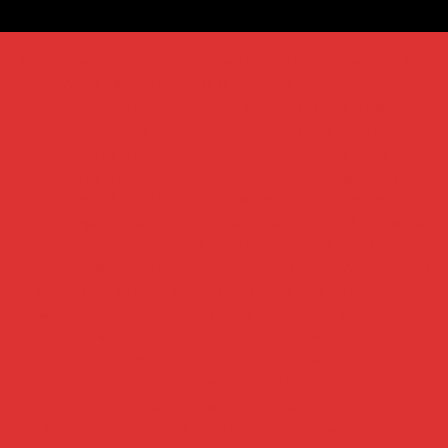
https://tga689z.com
https://tga689z.co
https://tga689z.xyz
https://rico689.com
https://g2g-cash.org
https://g2g-cash.co
https://pg15k.bet
https://pg15k.me
https://pg15k.xyz
https://pg15k.co
https://pg15k.net
https://pgbet15k.com
https://pg15k.bet
https://pg15k.me
https://pg15k.xyz
https://pg15k.co
https://tga1168.com/
https://tgabet.xyz/
http://tga789.com/
https://tga1168.net/
https://tga1168.top/
https://tga1168.life/
https://678xbet.net/
https://678xbet.co
https://ans-allstars.com/
https://rico168.net/
https://rico168.com/
https://one5bet.net/
https://one5bet.co/
https://tga199.com/
https://reborn789.net/
https://true-
walletslot.net
https://reborn789.me/
https://jazz55.net/
https://walletslottrue.com
https://true-walletslot.net
https://slot-freecredit.top
https://true-walletslot.com
https://jazz55.top/
https://jazz-55.co/
https://jazz-55.com/
https://jazz-55.net/
https://jazz55.co/
https://g2gbetvip888.com/
https://g2gbetwallet.com/