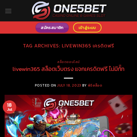
Skip
to
content
สมัครสมาชิก
เข้าสู่ระบบ
TAG ARCHIVES:
LIVEWIN365 เครดิตฟรี
สล็อตออนไลน์
livewin365 สล็อตเว็บตรง แจกเครดิตฟรี ไม่มีกั๊ก
POSTED ON
JULY 18, 2023
BY
พีจีสล็อต
18
Jul