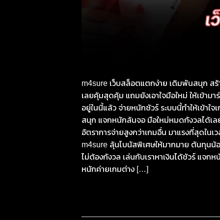
m4sure เว็บสล็อตแตกง่าย เดิมพันสนุก สร้าง
เลยคุ้มสุดคุ้ม แถมยังเอาใจมือใหม่ ให้เข้า
อยู่ในนี้แล้ว จ่ายหนักชัวร์ ระบบนี้ทำให้เข้
สนุก แจกหนักล้นจอ มือใหม่หมดกังวลได้เลย 
อัตราการจ่ายสูงกว่าเกมอื่น มาแรงที่สุดในเว
m4sure ลุ้นโบนัสพิเศษให้มากมาย ต้นทุนน้อ
ไม่ต้องกังวล เล่นกับเราหาเงินได้ชัวร์ แจกห
หนักค่ายเกมต่าง […]