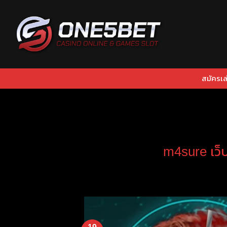
Skip
to
content
สมัครเล
m4sure เว็