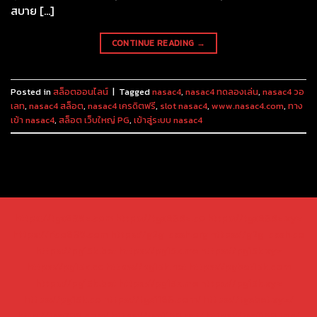
สบาย […]
CONTINUE READING
→
Posted in
สล็อตออนไลน์
|
Tagged
nasac4
,
nasac4 ทดลองเล่น
,
nasac4 วอ
เลท
,
nasac4 สล็อต
,
nasac4 เครดิตฟรี
,
slot nasac4
,
www.nasac4.com
,
ทาง
เข้า nasac4
,
สล็อต เว็บใหญ่ PG
,
เข้าสู่ระบบ nasac4
https://tga689z.com
https://tga689z.co
https://tga689z.xyz
https://rico689.com
https://g2g-cash.org
https://g2g-cash.co
https://pg15k.bet
https://pg15k.me
https://pg15k.xyz
https://pg15k.co
https://pg15k.net
https://pgbet15k.com
https://pg15k.bet
https://pg15k.me
https://pg15k.xyz
https://pg15k.co
https://tga1168.com/
https://tgabet.xyz/
http://tga789.com/
https://tga1168.net/
https://tga1168.top/