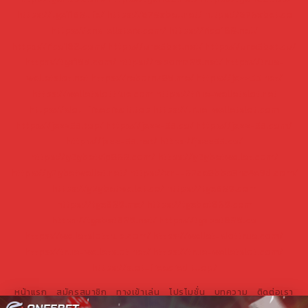
https://tga1168.life/
https://678xbet.net/
https://678xbet.co
https://ans-allstars.com/
https://rico168.net/
https://rico168.com/
https://one5bet.net/
https://one5bet.co/
https://tga199.com/
https://reborn789.net/
https://true-
walletslot.net
https://reborn789.me/
https://jazz55.net/
https://walletslottrue.com
https://true-walletslot.net
https://slot-freecredit.top
https://true-walletslot.com
https://jazz55.top/
https://jazz-55.co/
https://jazz-55.com/
https://jazz-55.net/
https://jazz55.co/
https://g2gbetvip888.com/
https://g2gbetwallet.com/
https://g2gbetwallet.net/
https://xn--82ca8bbo3nc4a9d.com/
https://g2gbetwallet.co/
https://tga689.com
https://tga689.me/
https://tgabet689.com
https://tgabet689.net/
https://tgabet689.co
https://walletslottrue.com/
https://wallet-slottrue.com/
https://true-walletslot.net/
https://true-walletslot.com/
https://slot-freecredit.top/
หน้าแรก
สมัครสมาชิก
ทางเข้าเล่น
โปรโมชั่น
บทความ
ติดต่อเรา