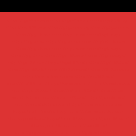
https://tga689z.com
https://tga689z.co
https://tga689z.xyz
https://rico689.com
https://g2g-cash.org
https://g2g-cash.co
https://pg15k.bet
https://pg15k.me
https://pg15k.xyz
https://pg15k.co
https://pg15k.net
https://pgbet15k.com
https://pg15k.bet
https://pg15k.me
https://pg15k.xyz
https://pg15k.co
https://tga1168.com/
https://tgabet.xyz/
http://tga789.com/
https://tga1168.net/
https://tga1168.top/
https://tga1168.life/
https://678xbet.net/
https://678xbet.co
https://ans-allstars.com/
https://rico168.net/
https://rico168.com/
https://one5bet.net/
https://one5bet.co/
https://tga199.com/
https://reborn789.net/
https://true-
walletslot.net
https://reborn789.me/
https://jazz55.net/
https://walletslottrue.com
https://true-walletslot.net
https://slot-freecredit.top
https://true-walletslot.com
https://jazz55.top/
https://jazz-55.co/
https://jazz-55.com/
https://jazz-55.net/
https://jazz55.co/
https://g2gbetvip888.com/
https://g2gbetwallet.com/