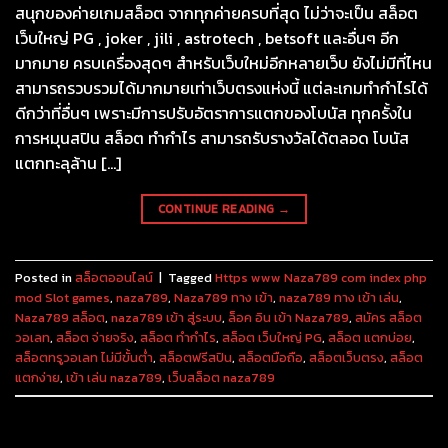
สนุกของค่ายเกมสล็อต จากทุกค่ายครบที่สุด ไม่ว่าจะเป็น สล็อต
เว็บใหญ่ PG , joker , jili , astrotech , betsoft และอื่นๆ อีก
มากมาย ครบเครื่องสุดๆ สำหรับเว็บใหม่อีกหลายเว็บ ยังไม่มีที่ไหน
สามารถรวบรวมได้มากมายเท่าเว็บตรงแห่งนี้ แต่ละเกมทำกำไรได้
ดีกว่าที่อื่นๆ เพราะมีการปรับอัตราการแตกของโบนัส ทุกครั้งใน
การหมุนสปิน สล็อต ทำกำไร สามารถรับรางวัลได้ตลอด โบนัส
แตกทะลุล้าน […]
CONTINUE READING
→
Posted in
สล็อตออนไลน์
|
Tagged
Https www Naza789 com index php
mod Slot games
,
naza789
,
Naza789 ทาง เข้า
,
naza789 ทาง เข้า เล่น
,
Naza789 สล็อต
,
naza789 เข้า สู่ระบบ
,
ล็อค อิน เข้า Naza789
,
สมัคร สล็อต
วอเลท
,
สล็อต จ่ายจริง
,
สล็อต ทำกำไร
,
สล็อต เว็บใหญ่ PG
,
สล็อต แตกบ่อย
,
สล็อตทรูวอเลท ไม่มีขั้นต่ำ
,
สล็อตฟรีสปิน
,
สล็อตมือถือ
,
สล็อตเว็บตรง
,
สล็อต
แตกง่าย
,
เข้า เล่น naza789
,
เว็บสล็อต naza789