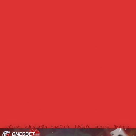
https://tga1168.life/
https://678xbet.net/
https://678xbet.co
https://ans-allstars.com/
https://rico168.net/
https://rico168.com/
https://one5bet.net/
https://one5bet.co/
https://tga199.com/
https://reborn789.net/
https://true-
walletslot.net
https://reborn789.me/
https://jazz55.net/
https://walletslottrue.com
https://true-walletslot.net
https://slot-freecredit.top
https://true-walletslot.com
https://jazz55.top/
https://jazz-55.co/
https://jazz-55.com/
https://jazz-55.net/
https://jazz55.co/
https://g2gbetvip888.com/
https://g2gbetwallet.com/
https://g2gbetwallet.net/
https://xn--82ca8bbo3nc4a9d.com/
https://g2gbetwallet.co/
https://tga689.com
https://tga689.me/
https://tgabet689.com
https://tgabet689.net/
https://tgabet689.co
https://walletslottrue.com/
https://wallet-slottrue.com/
https://true-walletslot.net/
https://true-walletslot.com/
https://slot-freecredit.top/
หน้าแรก
สมัครสมาชิก
ทางเข้าเล่น
โปรโมชั่น
บทความ
ติดต่อเรา
Copyright 2026 ©
One5bet