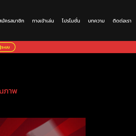
สมัครสมาชิก
ทางเข้าเล่น
โปรโมชั่น
บทความ
ติดต่อเรา
สู่ระบบ
คุณภาพ