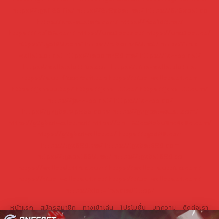
https://tga1168.life/
https://678xbet.net/
https://678xbet.co
https://ans-allstars.com/
https://rico168.net/
https://rico168.com/
https://one5bet.net/
https://one5bet.co/
https://tga199.com/
https://reborn789.net/
https://true-
walletslot.net
https://reborn789.me/
https://jazz55.net/
https://walletslottrue.com
https://true-walletslot.net
https://slot-freecredit.top
https://true-walletslot.com
https://jazz55.top/
https://jazz-55.co/
https://jazz-55.com/
https://jazz-55.net/
https://jazz55.co/
https://g2gbetvip888.com/
https://g2gbetwallet.com/
https://g2gbetwallet.net/
https://xn--82ca8bbo3nc4a9d.com/
https://g2gbetwallet.co/
https://tga689.com
https://tga689.me/
https://tgabet689.com
https://tgabet689.net/
https://tgabet689.co
https://walletslottrue.com/
https://wallet-slottrue.com/
https://true-walletslot.net/
https://true-walletslot.com/
https://slot-freecredit.top/
หน้าแรก
สมัครสมาชิก
ทางเข้าเล่น
โปรโมชั่น
บทความ
ติดต่อเรา