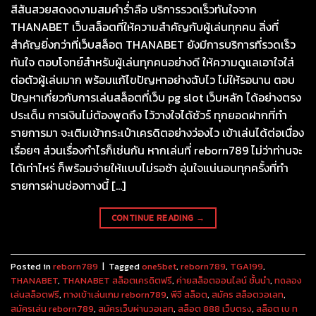
สีสันสวยสดงดงามสมคำร่ำลือ บริการรวดเร็วทันใจจาก
THANABET เว็บสล็อตที่ให้ความสำคัญกับผู้เล่นทุกคน สิ่งที่
สำคัญยิ่งกว่าที่เว็บสล็อต THANABET ยังมีการบริการที่รวดเร็ว
ทันใจ ตอบโจทย์สำหรับผู้เล่นทุกคนอย่างดี ให้ความดูแลเอาใจใส่
ต่อตัวผู้เล่นมาก พร้อมแก้ไขปัญหาอย่างฉับไว ไม่ให้รอนาน ตอบ
ปัญหาเกี่ยวกับการเล่นสล็อตที่เว็บ pg slot เว็บหลัก ได้อย่างตรง
ประเด็น การเงินไม่ต้องพูดถึง ไว้วางใจได้ชัวร์ ทุกยอดฝากที่ทำ
รายการมา จะเติมเข้ากระเป๋าเครดิตอย่างว่องไว เข้าเล่นได้ต่อเนื่อง
เรื่อยๆ ส่วนเรื่องกำไรก็เช่นกัน หากเล่นที่ reborn789 ไม่ว่าท่านจะ
ได้เท่าไหร่ ก็พร้อมจ่ายให้แบบไม่รอช้า อุ่นใจแน่นอนทุกครั้งที่ทำ
รายการผ่านช่องทางนี้ […]
CONTINUE READING
→
Posted in
reborn789
|
Tagged
one5bet
,
reborn789
,
TGA199
,
THANABET
,
THANABET สล็อตเครดิตฟรี
,
ค่ายสล็อตออนไลน์ ชั้นนำ
,
ทดลอง
เล่นสล็อตฟรี
,
ทางเข้าเล่นเกม reborn789
,
พีจี สล็อต
,
สมัคร สล็อตวอเลท
,
สมัครเล่น reborn789
,
สมัครเว็บผ่านวอเลท
,
สล็อต 888 เว็บตรง
,
สล็อต เบ ท