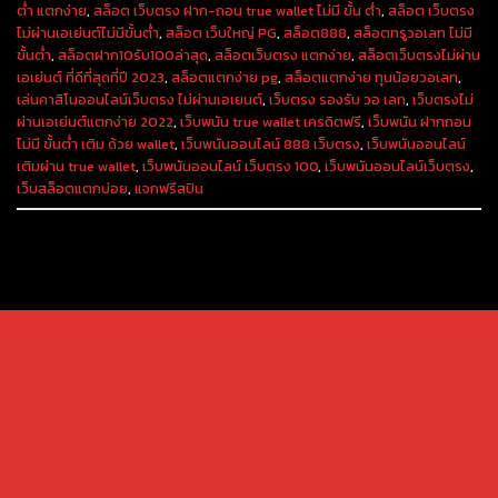
ต่ำ แตกง่าย
,
สล็อต เว็บตรง ฝาก-ถอน true wallet ไม่มี ขั้น ต่ํา
,
สล็อต เว็บตรง
ไม่ผ่านเอเย่นต์ไม่มีขั้นต่ำ
,
สล็อต เว็บใหญ่ PG
,
สล็อต888
,
สล็อตทรูวอเลท ไม่มี
ขั้นต่ำ
,
สล็อตฝาก10รับ100ล่าสุด
,
สล็อตเว็บตรง แตกง่าย
,
สล็อตเว็บตรงไม่ผ่าน
เอเย่นต์ ที่ดีที่สุดที่ปี 2023
,
สล็อตแตกง่าย pg
,
สล็อตแตกง่าย ทุนน้อยวอเลท
,
เล่นคาสิโนออนไลน์เว็บตรง ไม่ผ่านเอเยนต์
,
เว็บตรง รองรับ วอ เลท
,
เว็บตรงไม่
ผ่านเอเย่นต์แตกง่าย 2022
,
เว็บพนัน true wallet เครดิตฟรี
,
เว็บพนัน ฝากถอน
ไม่มี ขั้นต่ำ เติม ด้วย wallet
,
เว็บพนันออนไลน์ 888 เว็บตรง
,
เว็บพนันออนไลน์
เติมผ่าน true wallet
,
เว็บพนันออนไลน์ เว็บตรง 100
,
เว็บพนันออนไลน์เว็บตรง
,
เว็บสล็อตแตกบ่อย
,
แจกฟรีสปิน
https://tga689z.com
https://tga689z.co
https://tga689z.xyz
https://rico689.com
https://g2g-cash.org
https://g2g-cash.co
https://pg15k.bet
https://pg15k.me
https://pg15k.xyz
https://pg15k.co
https://pg15k.net
https://pgbet15k.com
https://pg15k.bet
https://pg15k.me
https://pg15k.xyz
https://pg15k.co
https://tga1168.com/
https://tgabet.xyz/
http://tga789.com/
https://tga1168.net/
https://tga1168.top/