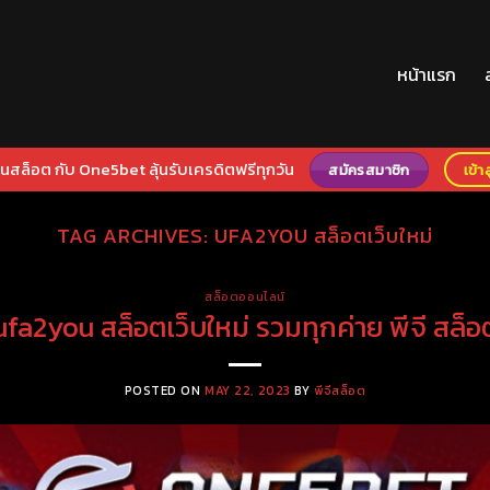
หน้าแรก
่นสล็อต กับ One5bet ลุ้นรับเครดิตฟรีทุกวัน
สมัครสมาชิก
เข้า
TAG ARCHIVES:
UFA2YOU สล็อตเว็บใหม่
สล็อตออนไลน์
ufa2you สล็อตเว็บใหม่ รวมทุกค่าย พีจี สล็อ
POSTED ON
MAY 22, 2023
BY
พีจีสล็อต