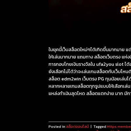
ในยุคนี้เว็บสล็อตใหม่ๆได้เกิดขึ้นมากมาย แ
ให้เล่นมากมาย แถมทาง สล็อตเว็บตรง แห่งนี้
การกอบโกยเงินรางวัลใน ufa2you slot ได้อย่
ยังเลือกไม่ได้ว่าจะเล่นเกมสล็อตกับเว็บไหนด
สล็อต edm2win เว็บตรง PG ทุนน้อยเล่นได้ 
หลากหลายเกมสล็อตทุกรูปแบบให้เลือกเล่น ห
แหล่งทำเงินสุดโหด สล็อตแตกง่าย มาก มีการแ
Posted in
สล็อตออนไลน์
|
Tagged
Https membe