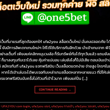
ต่เว็บที่มาแรงที่สุดต้องยกให้ ufa2you สล็อตเว็บใหม่ มั่นคงปลอดภัย 
 ยังมีการอัพเดทเกมใหม่ๆ ให้ได้ใช้บริการกันอีกด้วย นำเข้าเกมจาก พี
างเต็มที่ เพียงแค่คลิกหมุนวงล้อ ก็รับทรัพย์กันได้ทุกวันแล้ว แถมยัง
ี ก็มาลงทุนกับเราได้เลย คุ้มค่าแน่นอน เล่นยังไงก็ไม่มีเสีย ถอนเงินเข
สมัครทันที ufa2you แจกฟรีสปิน เว็บสล็อตแตกง่าย จ่ายสูง ใครๆในเวลา
ากได้เข้าเล่นจะได้พบเจอกับเหล่าเกมสล็อตหลากหลายแนว ที่มีให้เล่
จกฟรีสปินนับครั้งไม่ถ้วนที่เข้าไวมาก เพียงแค่ปั่น […]
CONTINUE READING
→
r UFA2YOU com login
,
ufa2you slot
,
ufa2you ทางเข้า
,
ufa2you วอเลท
,
ufa2you 