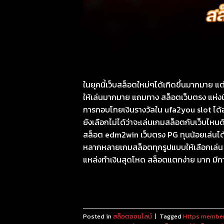
ในยุคนี้เว็บสล็อตใหม่ๆได้เกิดขึ้นมากมาย แ
ให้เล่นมากมาย แถมทาง สล็อตเว็บตรง แห่งนี้
การกอบโกยเงินรางวัลใน ufa2you slot ได้อย่
ยังเลือกไม่ได้ว่าจะเล่นเกมสล็อตกับเว็บไหนด
สล็อต edm2win เว็บตรง PG ทุนน้อยเล่นได้ 
หลากหลายเกมสล็อตทุกรูปแบบให้เลือกเล่น ห
แหล่งทำเงินสุดโหด สล็อตแตกง่าย มาก มีการแ
Posted in
สล็อตออนไลน์
|
Tagged
Https membe