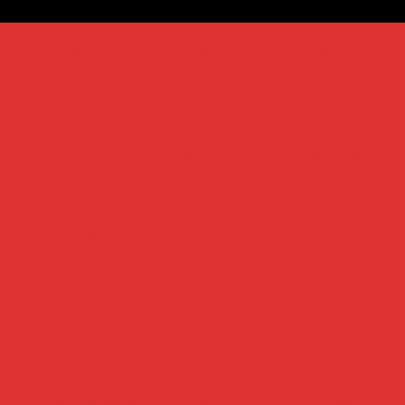
https://tga689z.com
https://tga689z.co
https://tga689z.xyz
https://rico689.com
https://g2g-cash.org
https://g2g-cash.co
https://pg15k.bet
https://pg15k.me
https://pg15k.xyz
https://pg15k.co
https://pg15k.net
https://pgbet15k.com
https://pg15k.bet
https://pg15k.me
https://pg15k.xyz
https://pg15k.co
https://tga1168.com/
https://tgabet.xyz/
http://tga789.com/
https://tga1168.net/
https://tga1168.top/
https://tga1168.life/
https://678xbet.net/
https://678xbet.co
https://ans-allstars.com/
https://rico168.net/
https://rico168.com/
https://one5bet.net/
https://one5bet.co/
https://tga199.com/
https://reborn789.net/
https://true-
walletslot.net
https://reborn789.me/
https://jazz55.net/
https://walletslottrue.com
https://true-walletslot.net
https://slot-freecredit.top
https://true-walletslot.com
https://jazz55.top/
https://jazz-55.co/
https://jazz-55.com/
https://jazz-55.net/
https://jazz55.co/
https://g2gbetvip888.com/
https://g2gbetwallet.com/
https://g2gbetwallet.net/
https://xn--82ca8bbo3nc4a9d.com/