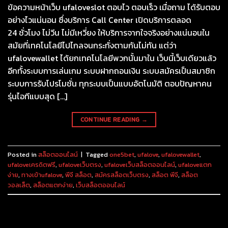
ข้อความหน้าเว็บ ufaloveslot ตอบไว ตอบเร็ว เมื่อถาม ได้รับตอบ
อย่างไวแน่นอน ซึ่งบริการ Call Center เปิดบริการตลอด
24 ชั่วโมง ไม่วีน ไม่มีเหวี่ยง ให้บริการจากใจจริงอย่างแน่นอนใน
สมัยที่เทคโนโลยีไปไกลจนกระทั่งตามกันไม่ทัน แต่ว่า
ufalovewallet ได้ยกเทคโนโลยีพวกนั้นมาใน เว็บนี้เว็บเดียวแล้ว
อีกทั้งระบบการเล่นเกม ระบบฝากถอนเงิน ระบบสมัครเป็นสมาชิก
ระบบการรับโปรโมชั่น ทุกระบบเป็นแบบอัตโนมัติ ตอบปัญหาคน
รุ่นไอทีแบบสุด […]
CONTINUE READING
→
Posted in
สล็อตออนไลน์
|
Tagged
one5bet
,
ufalove
,
ufalovewallet
,
ufaloveเครดิตฟรี
,
ufaloveเว็บตรง
,
ufaloveเว็บสล็อตออนไลน์
,
ufaloveแตก
ง่าย
,
ทางเข้าufalove
,
พีจี สล็อต
,
สมัครสล็อตเว็บตรง
,
สล็อต พีจี
,
สล็อต
วอลเล็ต
,
สล็อตแตกง่าย
,
เว็บสล็อตออนไลน์