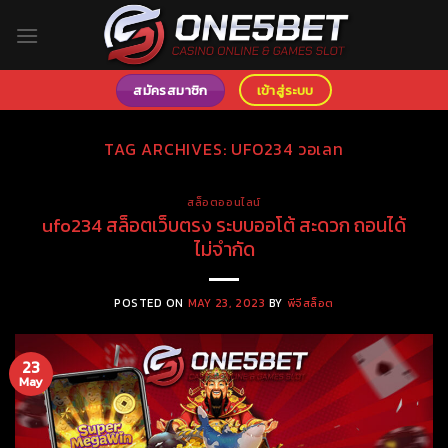
Skip
to
content
สมัครสมาชิก
เข้าสู่ระบบ
TAG ARCHIVES:
UFO234 วอเลท
สล็อตออนไลน์
ufo234 สล็อตเว็บตรง ระบบออโต้ สะดวก ถอนได้
ไม่จำกัด
POSTED ON
MAY 23, 2023
BY
พีจีสล็อต
23
May