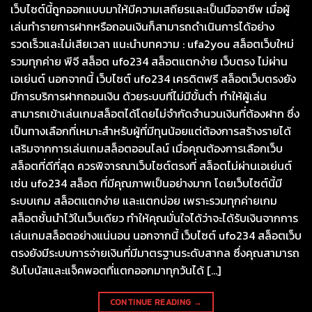
เว็บไซต์นี้ถูกออกแบบมาให้มีความเสถียรและเป็นมืออาชีพ เมื่อผู้
เล่นทำรายการฝากหรือถอนเงินก็สามารถดำเนินการได้อย่าง
รวดเร็วและไม่เสียเวลา แนะนำบทความ : ufa2you สล็อตเว็บใหม่
รวมทุกค่าย พีจี สล็อต ufo234 สล็อตแตกง่าย เว็บตรง ไม่ผ่าน
เอเย่นต์ นอกจากนี้ เว็บไซต์ ufo234 เครดิตฟรี สล็อตเว็บตรงยัง
มีการบริการฝากถอนเงิน ด้วยระบบที่ไม่มีขั้นต่ำ ทำให้ผู้เล่น
สามารถเข้าเล่นเกมสล็อตได้โดยไม่จำกัดจำนวนเงินที่ต้องฝาก ซึ่ง
เป็นทางเลือกที่เหมาะสำหรับผู้ที่มีทุนน้อยแต่ต้องการสร้างรายได้
เสริมจากการเล่นเกมสล็อตออนไลน์ เมื่อคุณต้องการเลือกเว็บ
สล็อตที่ดีที่สุด ควรพิจารณาเว็บไซต์ตรงที่ สล็อตไม่ผ่านเอเย่นต์
เช่น ufo234 สล็อต ที่มีคุณภาพเป็นอย่างมาก โดยเว็บไซต์นี้มี
ระบบเกม สล็อตแตกง่าย และแตกบ่อย เพราะรวมทุกค่ายเกม
สล็อตชั้นนำไว้ในเว็บเดียว ทำให้คุณมั่นใจได้ว่าจะได้รับเงินจากการ
เล่นเกมสล็อตอย่างแน่นอน นอกจากนี้ เว็บไซต์ ufo234 สล็อตเว็บ
ตรงยังมีระบบการจ่ายเงินที่มีมาตรฐานระดับสากล ซึ่งคุณสามารถ
รับโบนัสและแจ็คพอตที่แตกออกมาทุกวันได้ […]
CONTINUE READING
→