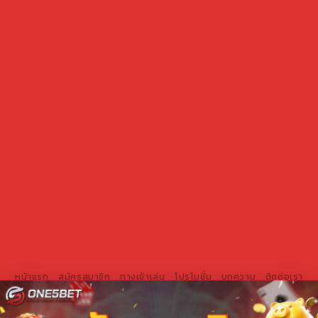
https://ans-allstars.com/
https://rico168.net/
https://rico168.com/
https://one5bet.net/
https://one5bet.co/
https://tga199.com/
https://reborn789.net/
https://true-
walletslot.net
https://reborn789.me/
https://jazz55.net/
https://walletslottrue.com
https://true-walletslot.net
https://slot-freecredit.top
https://true-walletslot.com
https://jazz55.top/
https://jazz-55.co/
https://jazz-55.com/
https://jazz-55.net/
https://jazz55.co/
https://g2gbetvip888.com/
https://g2gbetwallet.com/
https://g2gbetwallet.net/
https://xn--82ca8bbo3nc4a9d.com/
https://g2gbetwallet.co/
https://tga689.com
https://tga689.me/
https://tgabet689.com
https://tgabet689.net/
https://tgabet689.co
https://walletslottrue.com/
https://wallet-slottrue.com/
https://true-walletslot.net/
https://true-walletslot.com/
https://slot-freecredit.top/
หน้าแรก
สมัครสมาชิก
ทางเข้าเล่น
โปรโมชั่น
บทความ
ติดต่อเรา
Copyright 2026 ©
One5bet