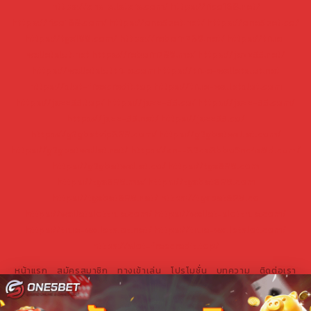
https://ans-allstars.com/
https://rico168.net/
https://rico168.com/
https://one5bet.net/
https://one5bet.co/
https://tga199.com/
https://reborn789.net/
https://true-
walletslot.net
https://reborn789.me/
https://jazz55.net/
https://walletslottrue.com
https://true-walletslot.net
https://slot-freecredit.top
https://true-walletslot.com
https://jazz55.top/
https://jazz-55.co/
https://jazz-55.com/
https://jazz-55.net/
https://jazz55.co/
https://g2gbetvip888.com/
https://g2gbetwallet.com/
https://g2gbetwallet.net/
https://xn--82ca8bbo3nc4a9d.com/
https://g2gbetwallet.co/
https://tga689.com
https://tga689.me/
https://tgabet689.com
https://tgabet689.net/
https://tgabet689.co
https://walletslottrue.com/
https://wallet-slottrue.com/
https://true-walletslot.net/
https://true-walletslot.com/
https://slot-freecredit.top/
หน้าแรก
สมัครสมาชิก
ทางเข้าเล่น
โปรโมชั่น
บทความ
ติดต่อเรา
Copyright 2026 ©
One5bet