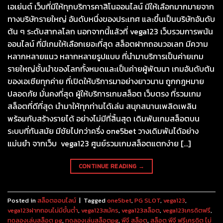
เอเย่นต์ เว็บที่มีให้ทุกบริการคาสิโนออนไลน์ มีให้เลือกมากมายจาก
ทางบริษัทรายใหญ่ อันดับหนึ่งของประเทศ และขึ้นเป็นบริษัทอันดับ
ต้น ๆ ระดับสากลโลก นอกจากนี้แล้วที่ vega123 เว็บรวมการพนัน
ออนไลน์ ที่มีเกมให้เลือกเยอะที่สุด สล็อตฝากถอนวอเลท มีความ
หลากหลายแนว หลากหลายรูปแบบ ที่นำมาบริการเป็นค่ายเกม
รายใหญ่ชั้นนำของโลกทั้งหมดและเป็นค่ายผู้พัฒนา เกมอันดับต้น
ของเอเชียทุกค่าย ที่เปิดให้บริการมาอย่างยาวนาน ถูกกฎหมาย
ปลอดภัย มั่นคงที่สุด ผู้ให้บริการเกมสล็อต เว็บตรง ที่รวมเกม
สล็อตที่ดีที่สุด นำมาให้ทุกท่านได้เล่น สนุกสนานเพลิดเพลิน
พร้อมกับสร้างรายได้ อย่างไม่มีที่สิ้นสุด เดิมพันเกมสล็อตบน
ระบบที่ทันสมัย มีชัยไปกว่าครึ่ง one5bet วางเดิมพันได้อย่าง
แม่นยำ จากเว็บ vega123 ศูนย์รวมเกมสล็อตแตกง่าย […]
CONTINUE READING
→
Posted in
สล็อตออนไลน์
|
Tagged
one5bet
,
PG SLOT
,
vega123
,
vega123ฝากถอนไม่มีขั้นต่ำ
,
vega123สมัคร
,
vega123สล็อต
,
vega123เครดิตฟรี
,
ทดลองเล่นสล็อต pg
,
ทดลองเล่นสล็อตpg
,
พีจี สล็อต
,
สล็อต พีจี ฟรีเครดิต ไม่