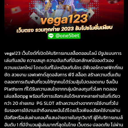
vega123 เว็บไซต์ที่เปิดให้บริการเกมสล็อตออนไลน์ มีรูปแบบการ
เล่นทันสมัย ความสนุก ความบันเทิงที่มีเอกลักษณ์ของตัวเอง
ความแปลกใหม่ โดดเด่นที่ไม่เหมือนกับใคร มีฟีเจอร์กราฟฟิกที่คม
ชัด สวยงาม เอฟเฟกต์สุดอลังการ พีจี สล็อต สร้างความตื่นเต้น
ตลอดการเดิมพันที่ชวนให้ทุกคนได้ร่วมลุ้นไปตลอดเกม จึงเป็น
Platform ที่ได้รับความสนใจจากกลุ่มนักลงทุนทั่วโลก ทดลอง
เล่นสล็อตpg พร้อมทั้งการเลือกเล่นได้หลากหลายค่ายในที่เดียว
กว่า 20 ค่ายเกม PG SLOT สร้างความต่างจากการใช้งานทั่วไป
รับรองการใช้งานเข้าถึงเกมพนันได้โดยเร็วเพียงเลือกใช้งานผ่าน
มือถือหรือเล่นผ่านคอมก็แสนง่ายดายในทุกวินาที ผู้ให้บริการเกมส์
อันดับ 1 ที่มีจำนวนผู้เล่นมากที่สุดในไทย เว็บตรง ปลอดภัย ไม่ผ่าน