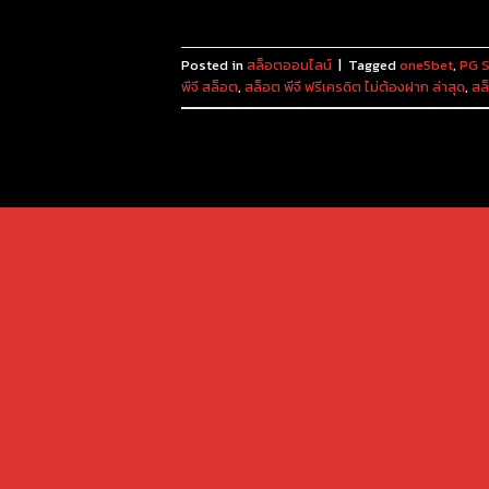
Posted in
สล็อตออนไลน์
|
Tagged
one5bet
,
PG 
พีจี สล็อต
,
สล็อต พีจี ฟรีเครดิต ไม่ต้องฝาก ล่าสุด
,
สล
https://tga689z.com
https://tga689z.co
https://tga6
https://pg15k.co
https://pg15k.net
https://pgbet1
http://tga789.com/
https://tga1168.net/
https://t
https://rico168.com/
https://one5bet.net/
https://one
https://walletslottrue.com
https://true-walletslot.net
htt
55.net/
https://jazz55.co/
https://g2gbetvip888.c
https://tga689.com
https://tga689.me/
https://tgabet
wa