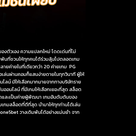
ของตัวเอง ความแปลกใหม่ โดดเด่นที่ไม่
มพันที่ชวนให้ทุกคนได้ร่วมลุ้นไปตลอดเกม
หลายค่ายในที่เดียวกว่า 20 ค่ายเกม PG
เล่นผ่านคอมก็แสนง่ายดายในทุกวินาที ผู้ให้
โนออนไลน์ มีให้เลือกมากมายจากทางบริษัทราย
ออนไลน์ ที่มีเกมให้เลือกเยอะที่สุด สล็อต
ละเป็นค่ายผู้พัฒนา เกมอันดับต้นของ
เกมสล็อตที่ดีที่สุด นำมาให้ทุกท่านได้เล่น
่ง one5bet วางเดิมพันได้อย่างแม่นยำ จาก