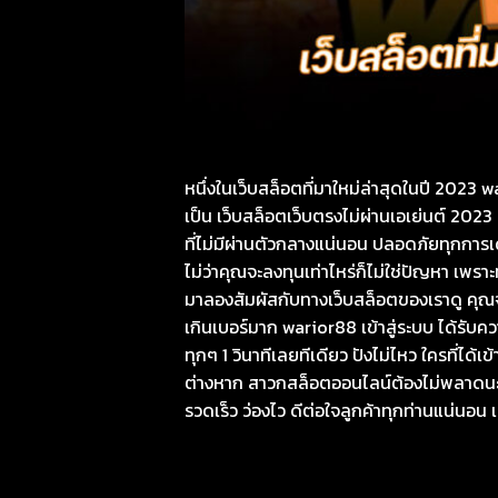
หนึ่งในเว็บสล็อตที่มาใหม่ล่าสุดในปี 2023
เป็น เว็บสล็อตเว็บตรงไม่ผ่านเอเย่นต์ 202
ที่ไม่มีผ่านตัวกลางแน่นอน ปลอดภัยทุกการเ
ไม่ว่าคุณจะลงทุนเท่าไหร่ก็ไม่ใช่ปัญหา เพรา
มาลองสัมผัสกับทางเว็บสล็อตของเราดู คุณจะ
เกินเบอร์มาก warior88 เข้าสู่ระบบ ได้รับค
ทุกๆ 1 วินาทีเลยทีเดียว ปังไม่ไหว ใครที่ไ
ต่างหาก สาวกสล็อตออนไลน์ต้องไม่พลาดนะข
รวดเร็ว ว่องไว ดีต่อใจลูกค้าทุกท่านแน่นอน