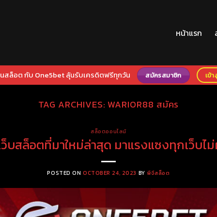
หน้าแรก
่นสล็อต กับ One5bet ลุ้นรับเครดิตฟรีทุกวัน
สมัครสมาชิก
เข้า
TAG ARCHIVES:
WARIOR88 สมัคร
สล็อตออนไลน์
ว็บสล็อตที่มาใหม่ล่าสุด มาแรงแซงทุกเว็บไม่ผ
POSTED ON
OCTOBER 24, 2023
BY
พีจีสล็อต