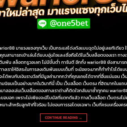
 warior88 มาแรงแซงทุกเว็บ เป็นกระแสโด่งดังแบบฉุดไม่อยู่เลยทีเดียว
3 คุณสามารถเข้าเล่นได้แบบอุ่นใจและเชื่อถือได้ในเว็บสล็อตของเรา ทา
ดิมพัน สล็อตทรูวอเลท ไม่มีขั้นต่ำ การันตี อีกทั้ง warior88 ยังสาม
ะทางเราให้อิสระในการลงเดิมพันแบบเต็มที่ จะน้อยจะมากก็ทำกำไรได้แบบหม
ได้พบกับเงินรางวัลที่มีมูลค่ามากกว่าที่คุณเคยได้จากที่อื่นแน่นอน
วามนิยมเป็นอย่างมากในวินาทีนี้ เป็น เว็บสล็อต เว็บตรง ที่ฮิตมากใน
ด้เข้ามาลองเล่นเว็บสล็อตของทางเราต่างก็ติดใจกลับมาซ้ำทุกคน warior88
อบอก เพราะไม่เพียงจะมีโบนัสที่แตกดีแล้ว ทางเว็บสล็อต เว็บตรงไม
 เหมาะสำหรับลูกค้าที่ใจร้อน ไม่ชอบการรอโดยเฉพาะ เว็บที่ครบเครื่อง
CONTINUE READING
→