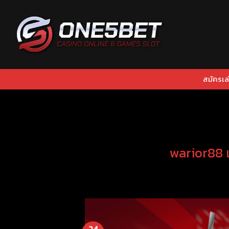
Skip
to
content
สมัครเล
warior88 เ
24