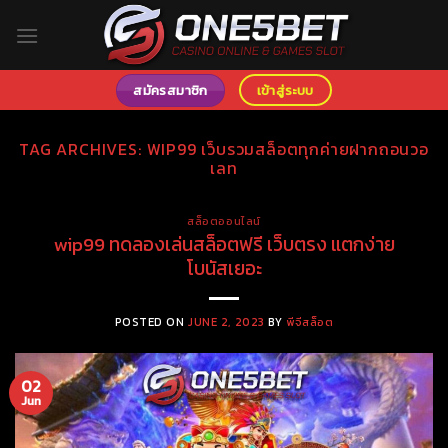
Skip
to
content
สมัครสมาชิก
เข้าสู่ระบบ
TAG ARCHIVES:
WIP99 เว็บรวมสล็อตทุกค่ายฝากถอนวอ
เลท
สล็อตออนไลน์
wip99 ทดลองเล่นสล็อตฟรี เว็บตรง แตกง่าย
โบนัสเยอะ
POSTED ON
JUNE 2, 2023
BY
พีจีสล็อต
02
Jun