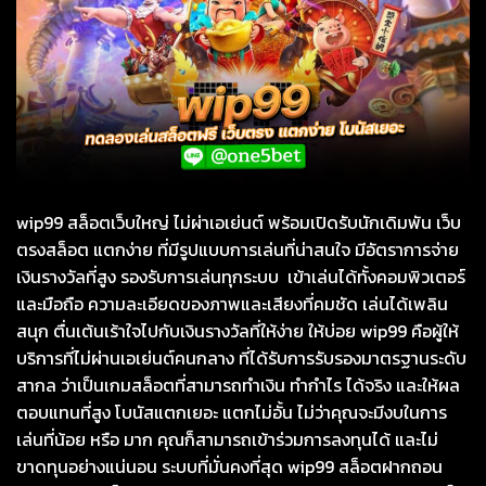
wip99 สล็อตเว็บใหญ่ ไม่ผ่าเอเย่นต์ พร้อมเปิดรับนักเดิมพัน เว็บ
ตรงสล็อต แตกง่าย ที่มีรูปแบบการเล่นที่น่าสนใจ มีอัตราการจ่าย
เงินรางวัลที่สูง รองรับการเล่นทุกระบบ เข้าเล่นได้ทั้งคอมพิวเตอร์
และมือถือ ความละเอียดของภาพและเสียงที่คมชัด เล่นได้เพลิน
สนุก ตื่นเต้นเร้าใจไปกับเงินรางวัลที่ให้ง่าย ให้บ่อย wip99 คือผู้ให้
บริการที่ไม่ผ่านเอเย่นต์คนกลาง ที่ได้รับการรับรองมาตรฐานระดับ
สากล ว่าเป็นเกมสล็อตที่สามารถทำเงิน ทำกำไร ได้จริง และให้ผล
ตอบแทนที่สูง โบนัสแตกเยอะ แตกไม่อั้น ไม่ว่าคุณจะมีงบในการ
เล่นที่น้อย หรือ มาก คุณก็สามารถเข้าร่วมการลงทุนได้ และไม่
ขาดทุนอย่างแน่นอน ระบบที่มั่นคงที่สุด wip99 สล็อตฝากถอน