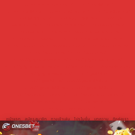
https://ans-allstars.com/
https://rico168.net/
https://rico168.com/
https://one5bet.net/
https://one5bet.co/
https://tga199.com/
https://reborn789.net/
https://true-
walletslot.net
https://reborn789.me/
https://jazz55.net/
https://walletslottrue.com
https://true-walletslot.net
https://slot-freecredit.top
https://true-walletslot.com
https://jazz55.top/
https://jazz-55.co/
https://jazz-55.com/
https://jazz-55.net/
https://jazz55.co/
https://g2gbetvip888.com/
https://g2gbetwallet.com/
https://g2gbetwallet.net/
https://xn--82ca8bbo3nc4a9d.com/
https://g2gbetwallet.co/
https://tga689.com
https://tga689.me/
https://tgabet689.com
https://tgabet689.net/
https://tgabet689.co
https://walletslottrue.com/
https://wallet-slottrue.com/
https://true-walletslot.net/
https://true-walletslot.com/
https://slot-freecredit.top/
หน้าแรก
สมัครสมาชิก
ทางเข้าเล่น
โปรโมชั่น
บทความ
ติดต่อเรา
Copyright 2026 ©
One5bet