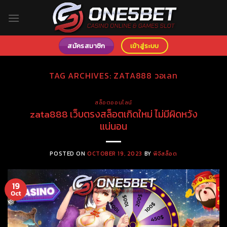
Skip
to
content
สมัครสมาชิก
เข้าสู่ระบบ
TAG ARCHIVES:
ZATA888 วอเลท
สล็อตออนไลน์
zata888 เว็บตรงสล็อตเกิดใหม่ ไม่มีผิดหวัง
แน่นอน
POSTED ON
OCTOBER 19, 2023
BY
พีจีสล็อต
19
Oct