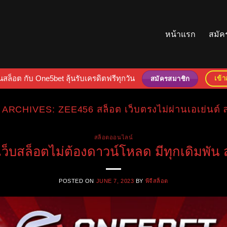
หน้าแรก
สมัค
นสล็อต กับ One5bet ลุ้นรับเครดิตฟรีทุกวัน
เข้า
สมัครสมาชิก
 ARCHIVES:
ZEE456 สล็อต เว็บตรงไม่ผ่านเอเย่นต์ ล
สล็อตออนไลน์
ว็บสล็อตไม่ต้องดาวน์โหลด มีทุกเดิมพัน
POSTED ON
JUNE 7, 2023
BY
พีจีสล็อต