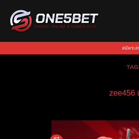
Skip
to
content
สมัครเล่
TAG
zee456 เ