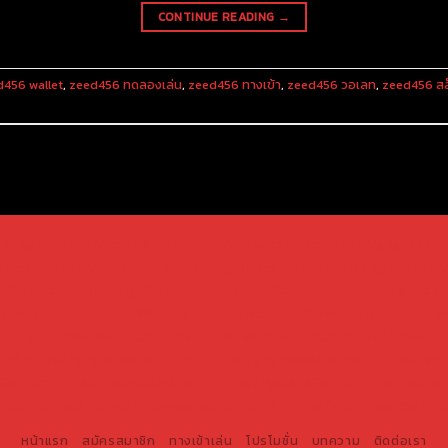
CONTINUE READING
→
d456 wallet
,
zeed456 ทดลองเล่น
,
zeed456 ทางเข้า
,
zeed456 วอเลท
,
zeed456 ส
89z.xyz
https://rico689.com
https://g2g-cash.org
https://g2g-cash.
5k.com
https://pg15k.bet
https://pg15k.me
https://pg15k.xyz
https:/
ga1168.top/
https://tga1168.life/
https://678xbet.net/
https://678xbe
5bet.co/
https://tga199.com/
https://reborn789.net/
https://true-wa
ps://slot-freecredit.top
https://true-walletslot.com
https://jazz55.
om/
https://g2gbetwallet.com/
https://g2gbetwallet.net/
https://x
689.com
https://tgabet689.net/
https://tgabet689.co
https://wallet
lletslot.net/
https://true-walletslot.com/
https://slot-freecredit.t
หน้าแรก
สมัครสมาชิก
ทางเข้าเล่น
โปรโมชั่น
บทความ
ติดต่อเรา