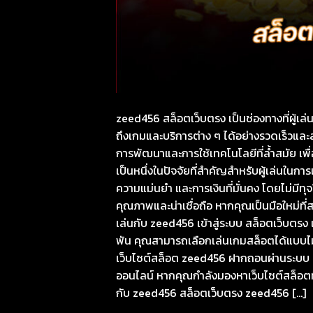
zeed456 สล็อตเว็บตรง เป็นช่องทางที่ผู้เล่
ถึงเกมและบริการต่าง ๆ ได้อย่างรวดเร็วแ
การพัฒนาและการใช้เทคโนโลยีที่ล้ำสมัย เพื
เป็นหนึ่งในปัจจัยที่สำคัญสำหรับผู้เล่นใน
ความแม่นยำ และการเงินที่มั่นคง โดยไม่มีทุจร
คุณภาพและน่าเชื่อถือ หากคุณเป็นมือใหม่ที
เล่นกับ zeed456 เข้าสู่ระบบ สล็อตเว็บตรง
พัน คุณสามารถเลือกเล่นเกมสล็อตได้แบบไม่
เว็บไซต์สล็อต zeed456 ฝากถอนผ่านระบบ T
ออนไลน์ หากคุณกำลังมองหาเว็บไซต์สล็อตที
กับ zeed456 สล็อตเว็บตรง zeed456 […]