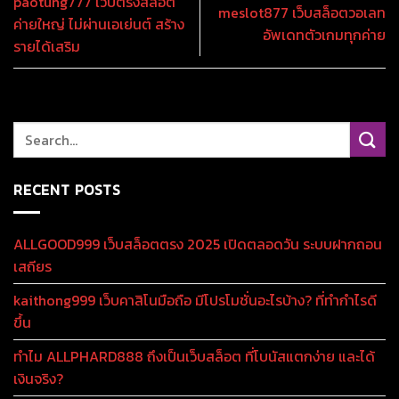
paotung777 เว็บตรงสล็อต
meslot877 เว็บสล็อตวอเลท
ค่ายใหญ่ ไม่ผ่านเอเย่นต์ สร้าง
อัพเดทตัวเกมทุกค่าย
รายได้เสริม
RECENT POSTS
ALLGOOD999 เว็บสล็อตตรง 2025 เปิดตลอดวัน ระบบฝากถอน
เสถียร
kaithong999 เว็บคาสิโนมือถือ มีโปรโมชั่นอะไรบ้าง? ที่ทำกำไรดี
ขึ้น
ทำไม ALLPHARD888 ถึงเป็นเว็บสล็อต ที่โบนัสแตกง่าย และได้
เงินจริง?