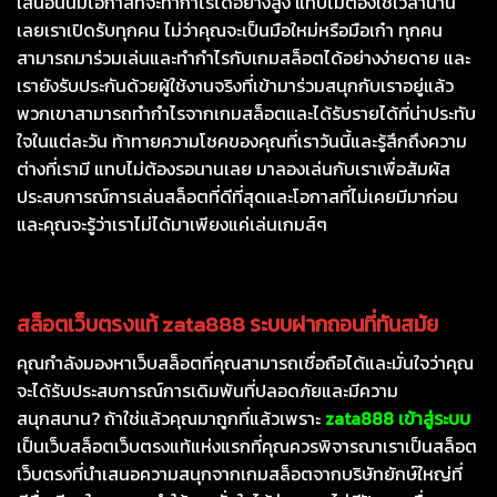
เสนอนั้นมีโอกาสที่จะทำกำไรได้อย่างสูง แทบไม่ต้องใช้เวลานาน
เลยเราเปิดรับทุกคน ไม่ว่าคุณจะเป็นมือใหม่หรือมือเก๋า ทุกคน
สามารถมาร่วมเล่นและทำกำไรกับเกมสล็อตได้อย่างง่ายดาย และ
เรายังรับประกันด้วยผู้ใช้งานจริงที่เข้ามาร่วมสนุกกับเราอยู่แล้ว
พวกเขาสามารถทำกำไรจากเกมสล็อตและได้รับรายได้ที่น่าประทับ
ใจในแต่ละวัน ท้าทายความโชคของคุณที่เราวันนี้และรู้สึกถึงความ
ต่างที่เรามี แทบไม่ต้องรอนานเลย มาลองเล่นกับเราเพื่อสัมผัส
ประสบการณ์การเล่นสล็อตที่ดีที่สุดและโอกาสที่ไม่เคยมีมาก่อน
และคุณจะรู้ว่าเราไม่ได้มาเพียงแค่เล่นเกมส์ๆ
สล็อตเว็บตรงแท้ zata888 ระบบฝากถอนที่ทันสมัย
คุณกำลังมองหาเว็บสล็อตที่คุณสามารถเชื่อถือได้และมั่นใจว่าคุณ
จะได้รับประสบการณ์การเดิมพันที่ปลอดภัยและมีความ
สนุกสนาน? ถ้าใช่แล้วคุณมาถูกที่แล้วเพราะ
zata888
เข้าสู่ระบบ
เป็นเว็บสล็อตเว็บตรงแท้แห่งแรกที่คุณควรพิจารณาเราเป็นสล็อต
เว็บตรงที่นำเสนอความสนุกจากเกมสล็อตจากบริษัทยักษ์ใหญ่ที่