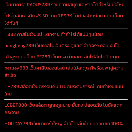
เว็บบาคาร่า RAOUS789 รวมความสนุก และรายได้สำหรับมือใหม่
โปรโมชั่นเครดิตฟรี 50 จาก 789BK ไม่ต้องฝากก่อน เล่นสล็อต
ได้ทันที
T883 คาสิโนเว็บแม่ แตกง่าย ทำกำไรได้แม้มีทุนน้อย
hengheng789 เว็บคาสิโนเว็บตรง ดูแลดี จ่ายจริง ถอนเงินไว
เข้าสู่ระบบสล็อต BF289 เว็บตรง ถ่ายสด เล่นได้ลื่นไม่มีสะดุด
paruay888 เว็บคาสิโนออนไลน์ เล่นไม่สะดุด ที่พร้อมพาสู่ความ
สำเร็จ
TH789 สล็อตเว็บตรงอันดับ 1 เปิดประสบการณ์ เกมทำเงินแบบ
ใหม่
LCBET888 เว็บสล็อต ถูกกฎหมาย มั่นคง ปลอดภัย โบนัสแตก
กระจาย
HOLIDAY789 เว็บบาคาร่าใหญ่ จ่ายไว เล่นง่าย ปลอดภัย 100%