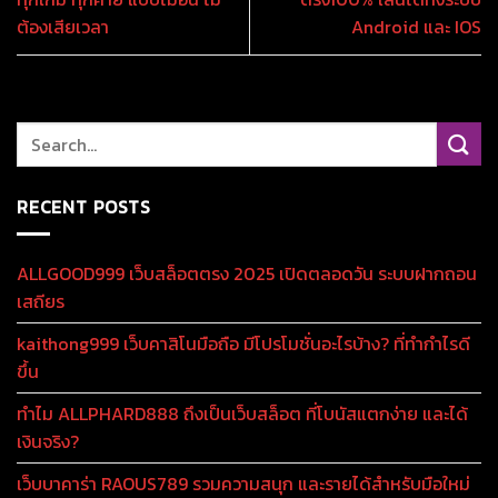
ต้องเสียเวลา
Android และ IOS
RECENT POSTS
ALLGOOD999 เว็บสล็อตตรง 2025 เปิดตลอดวัน ระบบฝากถอน
เสถียร
kaithong999 เว็บคาสิโนมือถือ มีโปรโมชั่นอะไรบ้าง? ที่ทำกำไรดี
ขึ้น
ทำไม ALLPHARD888 ถึงเป็นเว็บสล็อต ที่โบนัสแตกง่าย และได้
เงินจริง?
เว็บบาคาร่า RAOUS789 รวมความสนุก และรายได้สำหรับมือใหม่