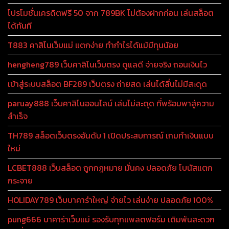
โปรโมชั่นเครดิตฟรี 50 จาก 789BK ไม่ต้องฝากก่อน เล่นสล็อต
ได้ทันที
T883 คาสิโนเว็บแม่ แตกง่าย ทำกำไรได้แม้มีทุนน้อย
hengheng789 เว็บคาสิโนเว็บตรง ดูแลดี จ่ายจริง ถอนเงินไว
เข้าสู่ระบบสล็อต BF289 เว็บตรง ถ่ายสด เล่นได้ลื่นไม่มีสะดุด
paruay888 เว็บคาสิโนออนไลน์ เล่นไม่สะดุด ที่พร้อมพาสู่ความ
สำเร็จ
TH789 สล็อตเว็บตรงอันดับ 1 เปิดประสบการณ์ เกมทำเงินแบบ
ใหม่
LCBET888 เว็บสล็อต ถูกกฎหมาย มั่นคง ปลอดภัย โบนัสแตก
กระจาย
HOLIDAY789 เว็บบาคาร่าใหญ่ จ่ายไว เล่นง่าย ปลอดภัย 100%
pung666 บาคาร่าเว็บแม่ รองรับทุกแพลตฟอร์ม เดิมพันสะดวก