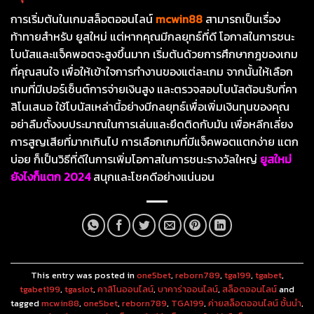
การเริ่มต้นในเกมสล็อตออนไลน์
mcwin88
สามารถเป็นเรื่อง
ท้าทายสำหรับ ยูสใหม่ แต่หากคุณมีกลยุทธ์ที่ดี โอกาสในการชนะ
โบนัสและแจ็คพอตจะสูงขึ้นมาก เริ่มต้นด้วยการศึกษากฎของเกม
ที่คุณสนใจ เพื่อให้เข้าใจการทำงานของแต่ละเกม จากนั้นให้เลือก
เกมที่มีเปอร์เซ็นต์การจ่ายเงินสูง และตรวจสอบโบนัสต้อนรับที่คา
สิโนเสนอ ใช้โบนัสเหล่านี้อย่างมีกลยุทธ์เพื่อเพิ่มเงินทุนของคุณ
อย่าลืมตั้งงบประมาณในการเล่นและยึดติดกับมัน เพื่อหลีกเลี่ยง
การสูญเสียที่มากเกินไป การเลือกเกมที่มีแจ็คพอตแตกง่าย แตก
บ่อย ก็เป็นวิธีที่ดีในการเพิ่มโอกาสในการชนะรางวัลใหญ่
ยูสใหม่
ยังไงก็แตก 2024
สนุกและโชคดีอย่างแน่นอน
This entry was posted in
one5bet
,
reborn789
,
tga199
,
tgabet
,
tgabet199
,
tgaslot
,
คาสิโนออนไลน์
,
บาคาร่าออนไลน์
,
สล็อตออนไลน์
and
tagged
mcwin88
,
one5bet
,
reborn789
,
TGA199
,
ค่ายสล็อตออนไลน์ ชั้นนำ
,