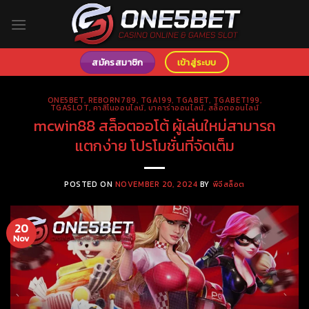
Skip
to
content
สมัครสมาชิก
เข้าสู่ระบบ
ONE5BET
,
REBORN789
,
TGA199
,
TGABET
,
TGABET199
,
TGASLOT
,
คาสิโนออนไลน์
,
บาคาร่าออนไลน์
,
สล็อตออนไลน์
mcwin88 สล็อตออโต้ ผู้เล่นใหม่สามารถ
แตกง่าย โปรโมชั่นที่จัดเต็ม
POSTED ON
NOVEMBER 20, 2024
BY
พีจีสล็อต
20
Nov