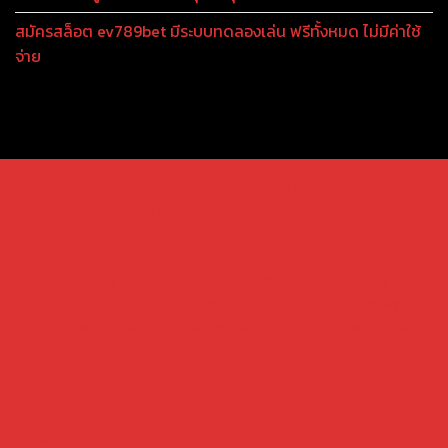
สมัครสล็อต ev789bet มีระบบทดลองเล่น ฟรีทั้งหมด ไม่มีค่าใช้
จ่าย
https://tga689z.com
https://tga689z.co
https://tga689z.xyz
https://rico689.com
https://g2g-cash.org
https://g2g-cash.co
https://pg15k.bet
https://pg15k.me
https://pg15k.xyz
https://pg15k.co
https://pg15k.net
https://pgbet15k.com
https://pg15k.bet
https://pg15k.me
https://pg15k.xyz
https://pg15k.co
https://tga1168.com/
https://tgabet.xyz/
http://tga789.com/
https://tga1168.net/
https://tga1168.top/
https://tga1168.life/
https://678xbet.net/
https://678xbet.co
https://ans-allstars.com/
https://rico168.net/
https://rico168.com/
https://one5bet.net/
https://one5bet.co/
https://tga199.com/
https://reborn789.net/
https://true-
walletslot.net
https://reborn789.me/
https://jazz55.net/