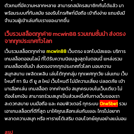
ตัวเกมที่มีความหลากหลาย สามารถสมัครสมาชิกกันได้แล้ว มา
พร้อมระบบที่ทันสมัย รองรับโทรศัพท์มือถือ เข้าถึงง่าย แถมยังมี
จำนวนผู้เข้าเล่นกับเราเยอะมากขึ้น
เว็บรวมสล็อตทุกค่าย mcwin88 รวมเกมชั้นนำ ส่งตรง
จากทุกประเทศทั่วโลก
เว็บรวมสล็อตทุกค่าย
mcwin88
เว็บตรง แจกโบนัสเยอะ บริการ
เกมสล็อตออนไลน์ ที่ได้รับความนิยมสูงสุดในตอนนี้ แหล่งรวม
เกมสล็อตชั้นนำ ส่งตรงจากทุกประเทศทั่วโลก มอบความ
สนุกสนาน เพลิดเพลิน เล่นได้ทุกกลุ่ม ทุกเพศทุกวัย เล่นเกม เว็บ
ไหนที่ กา รัน ตี ยู ส ใหม่ เว็บไหนดี ไม่มีความเสี่ยง ปลอดภัย เข้า
มาเลือกเล่น เกมสล็อต จากค่ายดัง สนุกครบจบในเว็บเดียว ไม่
ต้องโยกเงิน สามารถร่วมสนุกเป็นส่วนหนึ่งกับทางเว็บของเรา
สะดวกสบาย บนมือถือ และ คอมพิวเตอร์ ทุกระบบ
One5bet
รวม
เอาเกมสล็อตที่ดีที่สุด มาให้คุณเลือกเล่นกันเยอะ ใครไม่อยาก
พลาดความสนุก หรือ หารายได้เสริม ตอบโจทย์คุณอย่างแน่นอน
สรุป