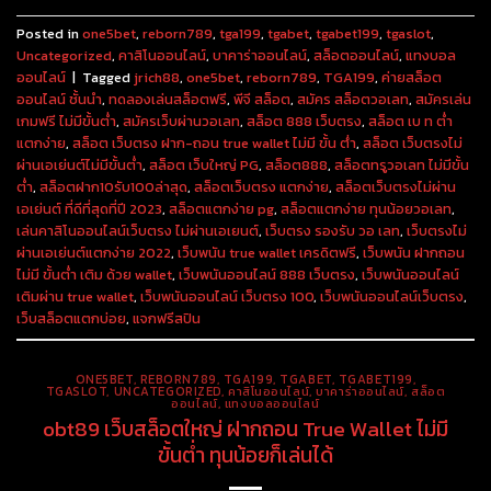
Posted in
one5bet
,
reborn789
,
tga199
,
tgabet
,
tgabet199
,
tgaslot
,
Uncategorized
,
คาสิโนออนไลน์
,
บาคาร่าออนไลน์
,
สล็อตออนไลน์
,
แทงบอล
ออนไลน์
|
Tagged
jrich88
,
one5bet
,
reborn789
,
TGA199
,
ค่ายสล็อต
ออนไลน์ ชั้นนำ
,
ทดลองเล่นสล็อตฟรี
,
พีจี สล็อต
,
สมัคร สล็อตวอเลท
,
สมัครเล่น
เกมฟรี ไม่มีขั้นต่ำ
,
สมัครเว็บผ่านวอเลท
,
สล็อต 888 เว็บตรง
,
สล็อต เบ ท ต่ำ
แตกง่าย
,
สล็อต เว็บตรง ฝาก-ถอน true wallet ไม่มี ขั้น ต่ํา
,
สล็อต เว็บตรงไม่
ผ่านเอเย่นต์ไม่มีขั้นต่ำ
,
สล็อต เว็บใหญ่ PG
,
สล็อต888
,
สล็อตทรูวอเลท ไม่มีขั้น
ต่ำ
,
สล็อตฝาก10รับ100ล่าสุด
,
สล็อตเว็บตรง แตกง่าย
,
สล็อตเว็บตรงไม่ผ่าน
เอเย่นต์ ที่ดีที่สุดที่ปี 2023
,
สล็อตแตกง่าย pg
,
สล็อตแตกง่าย ทุนน้อยวอเลท
,
เล่นคาสิโนออนไลน์เว็บตรง ไม่ผ่านเอเยนต์
,
เว็บตรง รองรับ วอ เลท
,
เว็บตรงไม่
ผ่านเอเย่นต์แตกง่าย 2022
,
เว็บพนัน true wallet เครดิตฟรี
,
เว็บพนัน ฝากถอน
ไม่มี ขั้นต่ำ เติม ด้วย wallet
,
เว็บพนันออนไลน์ 888 เว็บตรง
,
เว็บพนันออนไลน์
เติมผ่าน true wallet
,
เว็บพนันออนไลน์ เว็บตรง 100
,
เว็บพนันออนไลน์เว็บตรง
,
เว็บสล็อตแตกบ่อย
,
แจกฟรีสปิน
ONE5BET
,
REBORN789
,
TGA199
,
TGABET
,
TGABET199
,
TGASLOT
,
UNCATEGORIZED
,
คาสิโนออนไลน์
,
บาคาร่าออนไลน์
,
สล็อต
ออนไลน์
,
แทงบอลออนไลน์
obt89 เว็บสล็อตใหญ่ ฝากถอน True Wallet ไม่มี
ขั้นต่ำ ทุนน้อยก็เล่นได้