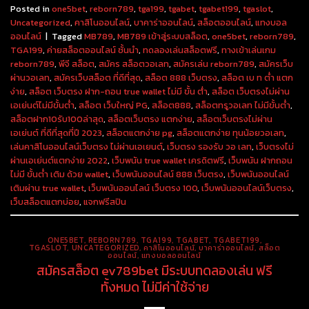
Posted in
one5bet
,
reborn789
,
tga199
,
tgabet
,
tgabet199
,
tgaslot
,
Uncategorized
,
คาสิโนออนไลน์
,
บาคาร่าออนไลน์
,
สล็อตออนไลน์
,
แทงบอล
ออนไลน์
|
Tagged
MB789
,
MB789 เข้าสู่ระบบสล็อต
,
one5bet
,
reborn789
,
TGA199
,
ค่ายสล็อตออนไลน์ ชั้นนำ
,
ทดลองเล่นสล็อตฟรี
,
ทางเข้าเล่นเกม
reborn789
,
พีจี สล็อต
,
สมัคร สล็อตวอเลท
,
สมัครเล่น reborn789
,
สมัครเว็บ
ผ่านวอเลท
,
สมัครเว็บสล็อต ที่ดีที่สุด
,
สล็อต 888 เว็บตรง
,
สล็อต เบ ท ต่ำ แตก
ง่าย
,
สล็อต เว็บตรง ฝาก-ถอน true wallet ไม่มี ขั้น ต่ํา
,
สล็อต เว็บตรงไม่ผ่าน
เอเย่นต์ไม่มีขั้นต่ำ
,
สล็อต เว็บใหญ่ PG
,
สล็อต888
,
สล็อตทรูวอเลท ไม่มีขั้นต่ำ
,
สล็อตฝาก10รับ100ล่าสุด
,
สล็อตเว็บตรง แตกง่าย
,
สล็อตเว็บตรงไม่ผ่าน
เอเย่นต์ ที่ดีที่สุดที่ปี 2023
,
สล็อตแตกง่าย pg
,
สล็อตแตกง่าย ทุนน้อยวอเลท
,
เล่นคาสิโนออนไลน์เว็บตรง ไม่ผ่านเอเยนต์
,
เว็บตรง รองรับ วอ เลท
,
เว็บตรงไม่
ผ่านเอเย่นต์แตกง่าย 2022
,
เว็บพนัน true wallet เครดิตฟรี
,
เว็บพนัน ฝากถอน
ไม่มี ขั้นต่ำ เติม ด้วย wallet
,
เว็บพนันออนไลน์ 888 เว็บตรง
,
เว็บพนันออนไลน์
เติมผ่าน true wallet
,
เว็บพนันออนไลน์ เว็บตรง 100
,
เว็บพนันออนไลน์เว็บตรง
,
เว็บสล็อตแตกบ่อย
,
แจกฟรีสปิน
ONE5BET
,
REBORN789
,
TGA199
,
TGABET
,
TGABET199
,
TGASLOT
,
UNCATEGORIZED
,
คาสิโนออนไลน์
,
บาคาร่าออนไลน์
,
สล็อต
ออนไลน์
,
แทงบอลออนไลน์
สมัครสล็อต ev789bet มีระบบทดลองเล่น ฟรี
ทั้งหมด ไม่มีค่าใช้จ่าย