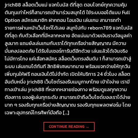
jrich88 สล็อตเว็บแม่ แจกโบนัส ดีที่สุด ตอบโจทย์ทุกความคุ้ม
ต้นทุนเท่าไหร่ก็สามารถเข้ามาร่วมสนุกได้ ใช้ระบบออโต้แบบ Full
Option สมัครสมาชิก ฝากถอน โอนเงิน เล่นเกม สามารถทำ
รายการผ่านหน้าเว็บไซต์ได้เลย สนุกไปกับ reborn789 แจกโบนัส
ดีที่สุด กับตัวเลือกที่มีหลากหลาย อัดแน่นมาด้วยเงินรางวัลมูลค่า
สูงมาก แถมยังเล่นเกมกับเราได้ทุกเครือข่ายสัญญาณ มีความ
มั่นคงปลอดภัย ได้รับใบเซอร์การันตีอีกด้วย เล่นแล้วได้เงินจริง
ไม่มีการโกง แค่เลือกสมัคร สล็อตเว็บตรงอันดับ 1 ก็สามารถเข้าสู่
ระบบ เล่นเกมได้ทันที สิทธิพิเศษมากมาย พร้อมแจกจ่ายให้ทุกวัน
เพิ่มทุนให้ฟรี ถอนเงินได้ไม่จำกัด เปิดให้บริการ 24 ชั่วโมง สล็อต
อันดับหนึ่ง jrich88 เว็บไซต์รองรับเมนูภาษาไทย เข้าใจง่าย เรามี
ทางเข้าเล่น jrich88 ที่หลากหลายช่องทาง พร้อมดูแลทุกความ
ต้องการ ของผู้เล่นทุกระดับ สามารถเข้าถึงเว็บไซต์ของเราได้ง่าย
มาก ๆ รองรับทุกเครือข่ายสัญญาณ รองรับทุกแพลตฟอร์ม โดย
เฉพาะอุปกรณ์โทรศัพท์มือถือ […]
CONTINUE READING
→