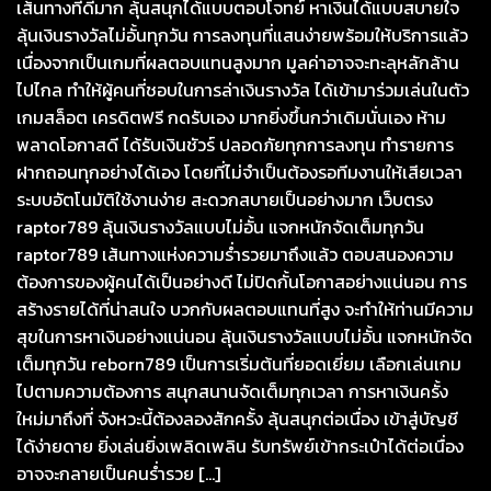
เส้นทางที่ดีมาก ลุ้นสนุกได้แบบตอบโจทย์ หาเงินได้แบบสบายใจ
ลุ้นเงินรางวัลไม่อั้นทุกวัน การลงทุนที่แสนง่ายพร้อมให้บริการแล้ว
เนื่องจากเป็นเกมที่ผลตอบแทนสูงมาก มูลค่าอาจจะทะลุหลักล้าน
ไปไกล ทำให้ผู้คนที่ชอบในการล่าเงินรางวัล ได้เข้ามาร่วมเล่นในตัว
เกมสล็อต เครดิตฟรี กดรับเอง มากยิ่งขึ้นกว่าเดิมนั่นเอง ห้าม
พลาดโอกาสดี ได้รับเงินชัวร์ ปลอดภัยทุกการลงทุน ทำรายการ
ฝากถอนทุกอย่างได้เอง โดยที่ไม่จำเป็นต้องรอทีมงานให้เสียเวลา
ระบบอัตโนมัติใช้งานง่าย สะดวกสบายเป็นอย่างมาก เว็บตรง
raptor789 ลุ้นเงินรางวัลแบบไม่อั้น แจกหนักจัดเต็มทุกวัน
raptor789 เส้นทางแห่งความร่ำรวยมาถึงแล้ว ตอบสนองความ
ต้องการของผู้คนได้เป็นอย่างดี ไม่ปิดกั้นโอกาสอย่างแน่นอน การ
สร้างรายได้ที่น่าสนใจ บวกกับผลตอบแทนที่สูง จะทำให้ท่านมีความ
สุขในการหาเงินอย่างแน่นอน ลุ้นเงินรางวัลแบบไม่อั้น แจกหนักจัด
เต็มทุกวัน reborn789 เป็นการเริ่มต้นที่ยอดเยี่ยม เลือกเล่นเกม
ไปตามความต้องการ สนุกสนานจัดเต็มทุกเวลา การหาเงินครั้ง
ใหม่มาถึงที่ จังหวะนี้ต้องลองสักครั้ง ลุ้นสนุกต่อเนื่อง เข้าสู่บัญชี
ได้ง่ายดาย ยิ่งเล่นยิ่งเพลิดเพลิน รับทรัพย์เข้ากระเป๋าได้ต่อเนื่อง
อาจจะกลายเป็นคนร่ำรวย […]