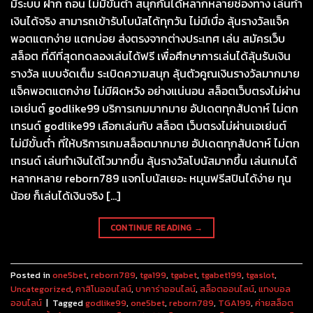
มีระบบ ฝาก ถอน ไม่มีขั้นต่ำ สนุกกันได้หลากหลายช่องทาง เล่นทำ
เงินได้จริง สามารถเข้ารับโบนัสได้ทุกวัน ไม่มีเบื่อ ลุ้นรางวัลแจ็ค
พอตแตกง่าย แตกบ่อย ส่งตรงจากต่างประเทศ เล่น สมัครเว็บ
สล็อต ที่ดีที่สุดทดลองเล่นได้ฟรี เพื่อศึกษาการเล่นได้ลุ้นรับเงิน
รางวัล แบบจัดเต็ม ระเบิดความสนุก ลุ้นตัวคูณเงินรางวัลมากมาย
แจ็คพอตแตกง่าย ไม่มีผิดหวัง อย่างแน่นอน สล็อตเว็บตรงไม่ผ่าน
เอเย่นต์ godlike99 บริการเกมมากมาย อัปเดตทุกสัปดาห์ ไม่ตก
เทรนด์ godlike99 เลือกเล่นกับ สล็อต เว็บตรงไม่ผ่านเอเย่นต์
ไม่มีขั้นต่ำ ที่ให้บริการเกมสล็อตมากมาย อัปเดตทุกสัปดาห์ ไม่ตก
เทรนด์ เล่นทำเงินได้ไวมากขึ้น ลุ้นรางวัลโบนัสมากขึ้น เล่นเกมได้
หลากหลาย reborn789 แจกโบนัสเยอะ หมุนฟรีสปินได้ง่าย ทุน
น้อย ก็เล่นได้เงินจริง […]
CONTINUE READING
→
Posted in
one5bet
,
reborn789
,
tga199
,
tgabet
,
tgabet199
,
tgaslot
,
Uncategorized
,
คาสิโนออนไลน์
,
บาคาร่าออนไลน์
,
สล็อตออนไลน์
,
แทงบอล
ออนไลน์
|
Tagged
godlike99
,
one5bet
,
reborn789
,
TGA199
,
ค่ายสล็อต