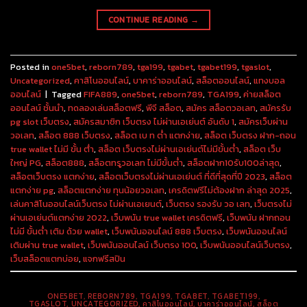
CONTINUE READING
→
Posted in
one5bet
,
reborn789
,
tga199
,
tgabet
,
tgabet199
,
tgaslot
,
Uncategorized
,
คาสิโนออนไลน์
,
บาคาร่าออนไลน์
,
สล็อตออนไลน์
,
แทงบอล
ออนไลน์
|
Tagged
FIFA889
,
one5bet
,
reborn789
,
TGA199
,
ค่ายสล็อต
ออนไลน์ ชั้นนำ
,
ทดลองเล่นสล็อตฟรี
,
พีจี สล็อต
,
สมัคร สล็อตวอเลท
,
สมัครรับ
pg slot เว็บตรง
,
สมัครสมาชิก เว็บตรง ไม่ผ่านเอเย่นต์ อันดับ 1
,
สมัครเว็บผ่าน
วอเลท
,
สล็อต 888 เว็บตรง
,
สล็อต เบ ท ต่ำ แตกง่าย
,
สล็อต เว็บตรง ฝาก-ถอน
true wallet ไม่มี ขั้น ต่ํา
,
สล็อต เว็บตรงไม่ผ่านเอเย่นต์ไม่มีขั้นต่ำ
,
สล็อต เว็บ
ใหญ่ PG
,
สล็อต888
,
สล็อตทรูวอเลท ไม่มีขั้นต่ำ
,
สล็อตฝาก10รับ100ล่าสุด
,
สล็อตเว็บตรง แตกง่าย
,
สล็อตเว็บตรงไม่ผ่านเอเย่นต์ ที่ดีที่สุดที่ปี 2023
,
สล็อต
แตกง่าย pg
,
สล็อตแตกง่าย ทุนน้อยวอเลท
,
เครดิตฟรีไม่ต้องฝาก ล่าสุด 2025
,
เล่นคาสิโนออนไลน์เว็บตรง ไม่ผ่านเอเยนต์
,
เว็บตรง รองรับ วอ เลท
,
เว็บตรงไม่
ผ่านเอเย่นต์แตกง่าย 2022
,
เว็บพนัน true wallet เครดิตฟรี
,
เว็บพนัน ฝากถอน
ไม่มี ขั้นต่ำ เติม ด้วย wallet
,
เว็บพนันออนไลน์ 888 เว็บตรง
,
เว็บพนันออนไลน์
เติมผ่าน true wallet
,
เว็บพนันออนไลน์ เว็บตรง 100
,
เว็บพนันออนไลน์เว็บตรง
,
เว็บสล็อตแตกบ่อย
,
แจกฟรีสปิน
ONE5BET
,
REBORN789
,
TGA199
,
TGABET
,
TGABET199
,
TGASLOT
,
UNCATEGORIZED
,
คาสิโนออนไลน์
,
บาคาร่าออนไลน์
,
สล็อต