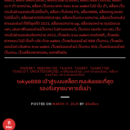
สล็อต
,
สมัคร สล็อตวอเลท
,
สมัครเว็บผ่านวอเลท
,
สล็อต 888 เว็บตรง
,
สล็อต
เบ ท ต่ำ แตกง่าย
,
สล็อต เว็บตรง ฝาก-ถอน true wallet ไม่มี ขั้น ต่ํา
,
สล็อต เว็บ
ตรงไม่ผ่านเอเย่นต์ไม่มีขั้นต่ำ
,
สล็อต เว็บใหญ่ PG
,
สล็อต888
,
สล็อตทรูวอเลท
ไม่มีขั้นต่ำ
,
สล็อตฝาก10รับ100ล่าสุด
,
สล็อตเว็บตรง แตกง่าย
,
สล็อตเว็บตรงไม่
ผ่านเอเย่นต์ ที่ดีที่สุดที่ปี 2023
,
สล็อตแตกง่าย pg
,
สล็อตแตกง่าย ทุนน้อยวอ
เลท
,
เล่นคาสิโนออนไลน์เว็บตรง ไม่ผ่านเอเยนต์
,
เว็บตรง รองรับ วอ เลท
,
เว็บ
ตรงไม่ผ่านเอเย่นต์แตกง่าย 2022
,
เว็บพนัน true wallet เครดิตฟรี
,
เว็บพนัน
ฝากถอน ไม่มี ขั้นต่ำ เติม ด้วย wallet
,
เว็บพนันออนไลน์ 888 เว็บตรง
,
เว็บพนัน
ออนไลน์ เติมผ่าน true wallet
,
เว็บพนันออนไลน์ เว็บตรง 100
,
เว็บพนันออนไลน์
เว็บตรง
,
เว็บสล็อตแตกบ่อย
,
แจกฟรีสปิน
ONE5BET
,
REBORN789
,
TGA199
,
TGABET
,
TGABET199
,
TGASLOT
,
UNCATEGORIZED
,
คาสิโนออนไลน์
,
บาคาร่าออนไลน์
,
สล็อต
ออนไลน์
,
แทงบอลออนไลน์
tokyo888 เข้าสู่ระบบสล็อต คนเล่นเยอะที่สุด
รองรับทุกธนาคารชั้นนำ
POSTED ON
MARCH 11, 2025
BY
พีจีสล็อต
11
Mar