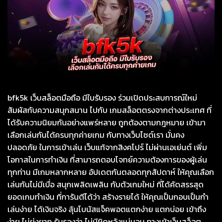
bfk5k เว็บสล็อตมือถือ มีใบรับรอง ร่วมเปิดประสบการณ์ใหม่
สัมผัสกับความสนุกสนาน ไปกับ เกมสล็อตตรงจากต่างประเทศ ที่
ได้รับความนิยมกันอย่างแพร่หลาย ถูกต้องตามกฎหมาย เข้ามา
เลือกเล่นกันได้ครบทุกค่ายเกม กับทางเว็บไซต์เรา มั่นคง
ปลอดภัย ในการเข้าเล่น เว็บแท้จากสิงคโปร์ ไม่ผ่านเอเย่นต์ เพิ่ม
โอกาสในการทำเงิน ที่สามารถตอบโจทย์ความต้องการของผู้เล่น
ทุกท่าน มีเกมหลากหลาย อัปเดตกันตลอดทุกสัปดาห์ ให้คุณเลือก
เล่นกันไม่มีเบื่อ สนุกเพลิดเพลิน กับตัวเกมใหม่ ที่ได้คัดสรรสุด
ยอดเกมทำเงิน ที่การันตีได้ว่า สร้างรายได้ ให้คุณเป็นกอบเป็นกำ
เล่นง่าย ได้เงินจริง ลุ้นโบนัสแจ็คพอตแตกง่าย แตกบ่อย เข้าถึง
ง่าย ไม่ยุ่งยาก รับรองว่า ไม่มีผิดหวังแน่นอน ทางเข้าเว็บสล็อต