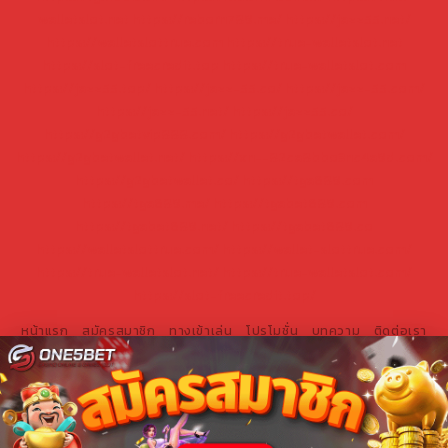
walletslot.net
https://reborn789.me/
https://jazz55.net/
https://walletslottrue.com
https://true-walletslot.net
https://slot-freecredit.top
https://true-walletslot.com
https://jazz55.top/
https://jazz-55.co/
https://jazz-55.com/
https://jazz-55.net/
https://jazz55.co/
https://g2gbetvip888.com/
https://g2gbetwallet.com/
https://g2gbetwallet.net/
https://xn--82ca8bbo3nc4a9d.com/
https://g2gbetwallet.co/
https://tga689.com
https://tga689.me/
https://tgabet689.com
https://tgabet689.net/
https://tgabet689.co
https://walletslottrue.com/
https://wallet-slottrue.com/
https://true-walletslot.net/
https://true-walletslot.com/
https://slot-freecredit.top/
หน้าแรก
สมัครสมาชิก
ทางเข้าเล่น
โปรโมชั่น
บทความ
ติดต่อเรา
Copyright 2026 ©
One5bet