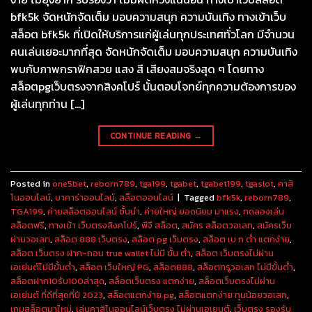
bfk5k จัดหนักจัดเต็ม มอบความสนุก ความบันเทิง ทางเข้าเว็บ
สล็อต bfk5k ที่เปิดให้บริการแก่ผู้เล่นทุกประเทศทั่วโลก มีจำนวน
คนเล่นเยอะมากที่สุด จัดหนักจัดเต็ม มอบความสนุก ความบันเทิง
พบกับภาพกราฟิกสวย แสง สี เสียงสมจริงสุด ๆ โดยทาง
สล็อตpgเว็บตรงจากสิงคโปร์ นั้นตอบโจทย์ทุกความต้องการของ
ผู้เล่นทุกท่าน […]
CONTINUE READING
→
Posted in
one5bet
,
reborn789
,
tga199
,
tgabet
,
tgabet199
,
tgaslot
,
คาสิ
โนออนไลน์
,
บาคาร่าออนไลน์
,
สล็อตออนไลน์
|
Tagged
bfk5k
,
reborn789
,
TGA199
,
ค่ายสล็อตออนไลน์ ชั้นนำ
,
ค่ายใหญ่ ยอดนิยม มาแรง
,
ทดลองเล่น
สล็อตฟรี
,
ทางเข้า เว็บตรงสิงคโปร์
,
พีจี สล็อต
,
สมัคร สล็อตวอเลท
,
สมัครเว็บ
ผ่านวอเลท
,
สล็อต 888 เว็บตรง
,
สล็อต pg เว็บตรง
,
สล็อต เบ ท ต่ำ แตกง่าย
,
สล็อต เว็บตรง ฝาก-ถอน true wallet ไม่มี ขั้น ต่ํา
,
สล็อต เว็บตรงไม่ผ่าน
เอเย่นต์ไม่มีขั้นต่ำ
,
สล็อต เว็บใหญ่ PG
,
สล็อต888
,
สล็อตทรูวอเลท ไม่มีขั้นต่ำ
,
สล็อตฝาก10รับ100ล่าสุด
,
สล็อตเว็บตรง แตกง่าย
,
สล็อตเว็บตรงไม่ผ่าน
เอเย่นต์ ที่ดีที่สุดที่ปี 2023
,
สล็อตแตกง่าย pg
,
สล็อตแตกง่าย ทุนน้อยวอเลท
,
เกมสล็อตมาใหม่
,
เล่นคาสิโนออนไลน์เว็บตรง ไม่ผ่านเอเยนต์
,
เว็บตรง รองรับ