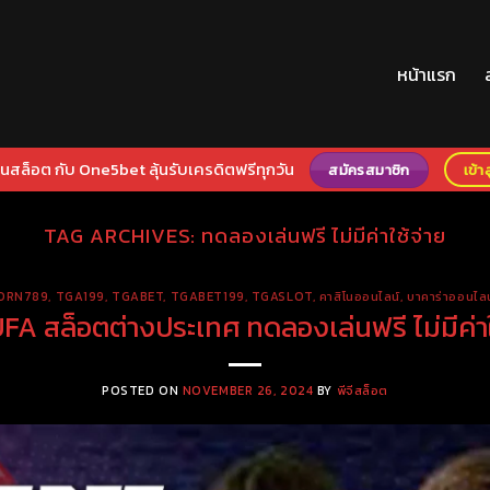
หน้าแรก
่นสล็อต กับ One5bet ลุ้นรับเครดิตฟรีทุกวัน
สมัครสมาชิก
เข้า
TAG ARCHIVES:
ทดลองเล่นฟรี ไม่มีค่าใช้จ่าย
ORN789
,
TGA199
,
TGABET
,
TGABET199
,
TGASLOT
,
คาสิโนออนไลน์
,
บาคาร่าออนไลน
A สล็อตต่างประเทศ ทดลองเล่นฟรี ไม่มีค่าใ
POSTED ON
NOVEMBER 26, 2024
BY
พีจีสล็อต