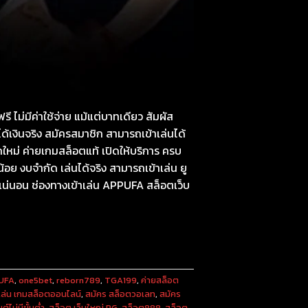
ม่มีค่าใช้จ่าย แม้แต่บาทเดียว สัมผัส
ด้เงินจริง สมัครสมาชิก สามารถเข้าเล่นได้
ใหม่ ค่ายเกมสล็อตแท้ เปิดให้บริการ ครบ
้อย งบจำกัด เล่นได้จริง สามารถเข้าเล่น ยู
แน่นอน ช่องทางเข้าเล่น APPUFA สล็อตเว็บ
UFA
,
one5bet
,
reborn789
,
TGA199
,
ค่ายสล็อต
รเล่น เกมสล็อตออนไลน์
,
สมัคร สล็อตวอเลท
,
สมัคร
์ไม่มีขั้นต่ำ
,
สล็อต เว็บใหญ่ PG
,
สล็อต888
,
สล็อต