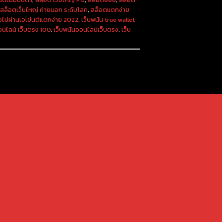
,
สล็อตเว็บใหญ่ ค่ายนอก ระดับโลก
,
สล็อตแตกง่าย
งไม่ผ่านเอเย่นต์แตกง่าย 2022
,
เว็บพนัน true wallet
อนไลน์ เว็บตรง 100
,
เว็บพนันออนไลน์เว็บตรง
,
เว็บ
co
https://pg15k.bet
https://pg15k.me
https://pg15k.xyz
/pg15k.co
https://tga1168.com/
https://tgabet.xyz/
t.co
https://ans-allstars.com/
https://rico168.net/
lletslot.net
https://reborn789.me/
https://jazz55.net/
top/
https://jazz-55.co/
https://jazz-55.com/
https://jazz-
n--82ca8bbo3nc4a9d.com/
https://g2gbetwallet.co/
slottrue.com/
https://wallet-slottrue.com/
https://true-
op/