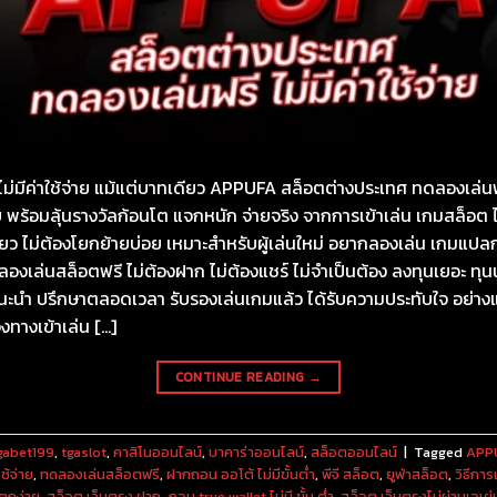
ีค่าใช้จ่าย แม้แต่บาทเดียว APPUFA สล็อตต่างประเทศ ทดลองเล่นฟรี ไ
 พร้อมลุ้นรางวัลก้อนโต แจกหนัก จ่ายจริง จากการเข้าเล่น เกมสล็อต ไ
ว ไม่ต้องโยกย้ายบ่อย เหมาะสำหรับผู้เล่นใหม่ อยากลองเล่น เกมแปลก
ลองเล่นสล็อตฟรี ไม่ต้องฝาก ไม่ต้องแชร์ ไม่จำเป็นต้อง ลงทุนเยอะ ทุนน
นะนำ ปรึกษาตลอดเวลา รับรองเล่นเกมแล้ว ได้รับความประทับใจ อย่าง
งทางเข้าเล่น […]
CONTINUE READING
→
gabet199
,
tgaslot
,
คาสิโนออนไลน์
,
บาคาร่าออนไลน์
,
สล็อตออนไลน์
|
Tagged
APP
ช้จ่าย
,
ทดลองเล่นสล็อตฟรี
,
ฝากถอน ออโต้ ไม่มีขั้นต่ำ
,
พีจี สล็อต
,
ยูฟ่าสล็อต
,
วิธีกา
แตกง่าย
,
สล็อต เว็บตรง ฝาก-ถอน true wallet ไม่มี ขั้น ต่ํา
,
สล็อต เว็บตรงไม่ผ่านเอเย่นต