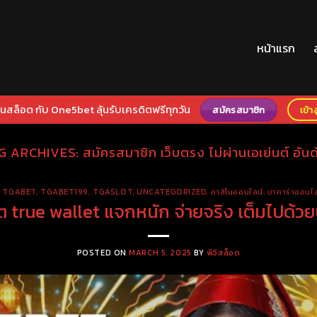
หน้าแรก
่นสล็อต กับ One5bet ลุ้นรับเครดิตฟรีทุกวัน
สมัครสมาชิก
เข้า
G ARCHIVES:
สมัครสมาชิก เว็บตรง ไม่ผ่านเอเย่นต์ อันด
,
TGABET
,
TGABET199
,
TGASLOT
,
UNCATEGORIZED
,
คาสิโนออนไลน์
,
บาคาร่าออนไล
 true wallet แจกหนัก จ่ายจริง เต็มไปด้
POSTED ON
MARCH 5, 2025
BY
พีจีสล็อต