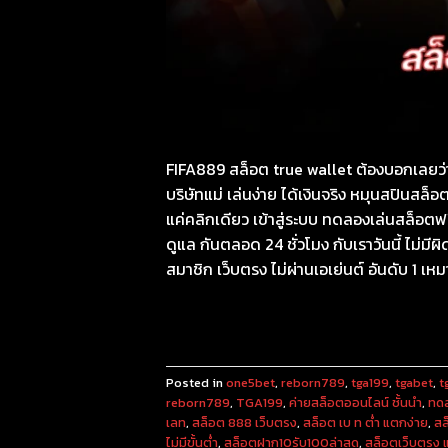
FIFA889 สล็อต true wallet ต้องบอกเลยว่า
บริษัทแม่ เล่นง่าย ได้เงินจริง หมุนสปินสล
แค่คลิกเดียว เข้าสู่ระบบ ทดลองเล่นสล็อตฟร
ดูแล กันตลอด 24 ชั่วโมง กับเราวันนี้ ไม
สมาชิก เว็บตรง ไม่ผ่านเอเย่นต์ อันดับ 1 เ
Posted in
one5bet
,
reborn789
,
tga199
,
tgabet
,
t
reborn789
,
TGA199
,
ค่ายสล็อตออนไลน์ ชั้นนำ
,
ทดล
เลท
,
สล็อต 888 เว็บตรง
,
สล็อต เบ ท ต่ำ แตกง่าย
,
สล
ไม่มีขั้นต่ำ
,
สล็อตฝาก10รับ100ล่าสุด
,
สล็อตเว็บตรง 