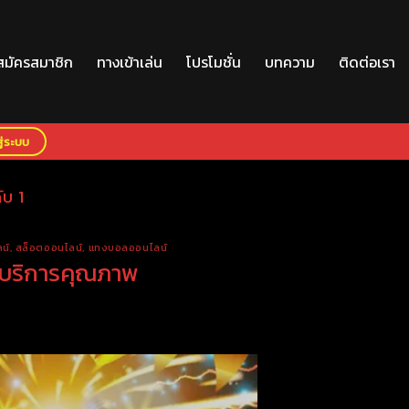
สมัครสมาชิก
ทางเข้าเล่น
โปรโมชั่น
บทความ
ติดต่อเรา
สู่ระบบ
ับ 1
น์
,
สล็อตออนไลน์
,
แทงบอลออนไลน์
วยบริการคุณภาพ