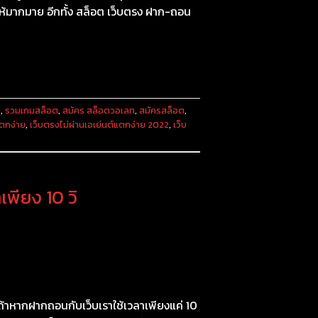
้ให้มากมาย อีกทั้ง สล็อต เว็บตรง ฝาก-ถอน
ต
,
รวมเกมสล็อต
,
สมัคร สล็อตวอเลท
,
สมัครสล็อต
,
ตกง่าย
,
เว็บตรงไม่ผ่านเอเย่นต์แตกง่าย 2022
,
เว็บ
พียง 10 วิ
ถ้าหากฝากถอนกับเว็บเราใช้เวลาเพียงแค่ 10