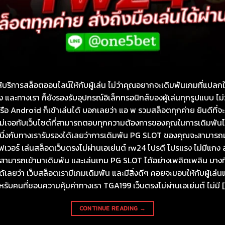
ห้บริการสล็อตออนไลน์ให้กับผู้เล่น ไม่ว่าคุณอยากจะเดิมพันเกมที่แปลกใ
 และทางเรา ก็ยังรองรับอุปกรณ์อิเล็กทรอนิกส์ของผู้เล่นทุกรูปแบบ ไม
รือ Android ก็เข้าเล่นได้ บอกเลยว่า แอ พ รวมสล็อตทุกค่าย ยินดีท
ยังไม่เจอกับเว็บไซต์ที่สามารถตอบทุกความต้องการของคุณในการเดิมพันได้
วนหนึ่งกับทางเรารับรองได้เลยว่าการเดิมพัน PG SLOT ของคุณจะสามารถ
์ฟเวอร์ เล่นสล็อตเว็บตรงไม่ผ่านเอเย่นต์ rw24 โปรดี โปรแรง ไม่มีแกง 
สามารถเข้ามาเดิมพัน และเล่นเกม PG SLOT ได้อย่างเพลิดเพลิน บางทีก
ันตีได้เลยว่า เว็บสล็อตเรามีเกมเดิมพัน และมีสิ่งดีๆ คอยจะมอบให้กับผู้
ับคนที่ชอบความคุ้มค่าทางเรา TGA199 เว็บตรงไม่ผ่านเอเย่นต์ ไม่มี 
CONTINUE READING
→