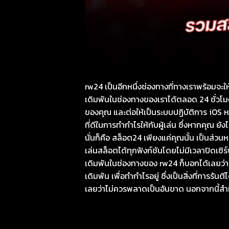
rw24 เป็นอีกหนึ่งช่องทางที่ทางเราพร้อมจะใ
เดิมพันในช่องทางของเราได้ตลอด 24 ชั่วโมง
ของคุณ และต่อให้เป็นระบบปฏิบัติการ iOS ห
ที่ดีในการทำกำไรให้กับผู้เล่น ซึ่งหากคุณ 
นั่นก็คือ สล็อต24 เพียงแค่คุณนั้น เป็นส่
เล่นสล็อตได้ทุกฟังก์ชันโดยไม่มีเวลาปิดเซิร
เดิมพันในช่องทางของ rw24 ก็บอกได้เลยว่า
เดิมพัน เพื่อทำกำไรอยู่ ซึ่งเป็นสิ่งที่การร
เลยว่าไม่ควรพลาดเป็นอันขาด นอกจากนี้สำหร