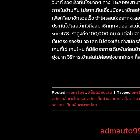
วินาที รวดเร็วทันใจมากๆ ทาง TGA199 สามารถ
ภายในข้ามคืน ไม่ยากเกินเอื้อมมือสมาชิกอ
เพื่อให้สมาชิกรวยเร็ว ถ้าใครสนใจอยากจะลอ
ประกันได้เลยว่าทั่วถึงสมาชิกทุกคนอย่างแน่น
smr478 เราสูงถึง 100,000 คน คนต่อไปอาจจะ
เว็บตรง รองรับ วอ เลท ไม่ต้องเสียค่าสมัครส
เกมที่ใช่ เกมไหน ก็มีอัตราการเดิมพันค่อน
ยุ่งยาก วิธีการเข้าเล่นไม่ค่อยยุ่งยากใครๆ 
Posted in
one5bet
,
สล็อตออนไลน์
|
Tagged
one
สมัครสล็อตเว็บตรง
,
สมัครเว็บผ่านวอเลท
,
สล็อต 1 บ
วอ เลท
,
เว็บสล็อตแตกบ่อย
admauto99