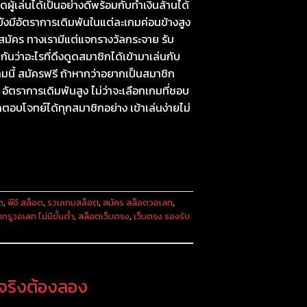
ู้เล่นได้เป็นอย่างดีพร้อมกับทำเงินล้านได้
ังมีอัตราการเดิมพันในแต่ละเกมค่อนข้างสูง
รสมัคร ทางเรามีแต่แจกรางวัลกระจาย รับ
ันว่าอะไรที่ดึงดูดสมาชิกได้เข้ามาเล่นกับ
มนี้ สมัครฟรี ถ้าหากว่าอยากเป็นสมาชิก
 อัตราการเดิมพันสูง ไม่ว่าจะเลือกเกมที่ชอบ
ตอบโจทย์ได้ทุกสมาชิกอย่าง เข้าเล่นง่ายไม่
ต
,
พีจี สล็อต
,
รวมเกมสล็อต
,
สมัคร สล็อตวอเลท
,
ทรูวอเลท ไม่มีขั้นต่ำ
,
สล็อตเว็บตรง
,
เว็บตรง รองรับ
ริงต้องลอง