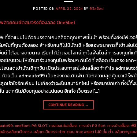
POSTED ON
APRIL 22, 2024
BY
พีจีสล็อต
o99 ที่อัดแน่นไปด้วยบรรดาเกมสล็อตคุณภาพชั้นนำ พร้อมทั้งยังมีฟีเ
เดิมพันที่คุณต้องลอง สำหรับคนที่ไม่มีบัญชี หรือแอพธนาคารก็เข้าเ
่นต์ ได้อย่างง่ายดาย เรียกได้ว่าตอบโจทย์ทุกไลฟ์สไตล์ การลงทุนที่แท
อเชิญชวน ให้เข้ามาร่วมลงทุนไปพร้อมๆ กันได้ที่ สล็อต เว็บตรง ฝาก-ถอน
้อมโอนสดเข้าบัญชีทุกวัน เปิดประสบการณ์เล่นสล็อตทำกำไร admauto99
ด้วยเว็บ admauto99 เป็นช่องทางเดิมพัน ที่ยกความสุดคุ้มมาเสิร์ฟนัก
ร้าใจอีกเพียบ ไม่เกี่ยงว่าจะเป็นสมาชิกใหม่ หรือสมาชิกเก่า ทั้งนี้ทั้งน
นั้น แตกดีไม่มีจมทุนอย่างแน่นอน อีกทั้ง เว็บตรง […]
CONTINUE READING
→
auto99
,
one5bet
,
PG SLOT
,
ทดลองเล่นสล็อต
,
ทางเข้า PG Slot
,
ทางเข้าสล็อต
,
พีจ
สมัครสล็อตเว็บตรง
,
สล็อต เว็บตรง ฝาก-ถอน true wallet ไม่มี ขั้น ต่ํา
,
สล็อตทรูวอเลท