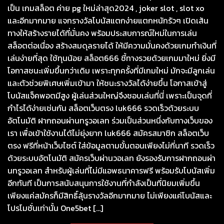
เป็น เกมสล็อต ค่าย pg ใหม่ล่าสุด2024 , joker slot , slot xo
และอีกมากมาย แจกรางวัลโบนัสแตกง่ายแตกหนักรัวๆ เปิดเส้น
ทางให้สร้างรายได้ที่มั่นคง พร้อมประสบการณ์ใหม่ในการเล่น
สล็อตต่อเนื่อง สร้างสมดุลรายได้ ให้มีความมั่นคงด้วยเกมทำเงินที่
เล่นง่ายที่สุด ใช้ทุนน้อย สล็อต666 ชี้ทางรวยด้วยเกมมาใหม่ ยิ่งมี
โอกาสชนะเพิ่มขึ้นกว่าเดิม เพราะทุกครั้งที่มีเกมใหม่ มักจะมีลูกเล่น
และตัวช่วยพิเศษเพิ่มเข้ามา ให้ชนะรางวัลได้ง่ายขึ้น โอกาสเข้าสู่
โบนัสแจ็คพอตมีสูง ผู้เล่นส่วนใหญ่จึงชอบเล่นที่นี่ เพราะเป็นจุดที่
กำไรได้ง่ายเช่นกัน สล็อตเว็บตรง luk666 รวดเร็วด้วยระบบ
อัตโนมัติ ฝากถอนผ่านทรูวอเลท ร่วมเป็นส่วนหนึ่งกับทางเว็บของ
เรา เพื่อเข้าใช้งานได้ไม่ยุ่งยาก luk666 สมัครสมาชิก สล็อตเว็บ
ตรง ฟรีที่หน้าเว็บไซต์ ใส่ข้อมูลตามขั้นตอนเพียงไม่กี่นาที รวดเร็ว
ด้วยระบบอัตโนมัติ สมัครเว็บผ่านวอเลท ยังรองรับการฝากถอนผ่า
นทรูวอเลท สำหรับผู้เล่นที่ไม่มีแอพธนาคารฟรี พร้อมรับโบนัสเพิ่ม
อีกทันที เป็นการสนับสนุนการใช้งานที่กำลังเป็นที่นิยมเพิ่มขึ้น
เพียงแค่สมัครก็มีสิทธิ์ลุ้นรางวัลอีกมากมาย ไม่เพียงแค่โบนัสและ
โปรโมชั่นเท่านั้น One5bet […]