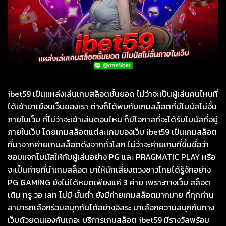
ibet59 เป็นแหล่งเล่นเกมสล็อตชั้นยอด ไม่ว่าจะเป็นผู้เล่นคนไหนที่
ได้เข้ามาเยือนเว็บของเรา ต่างก็ได้พบกับเกมสล็อตที่มีโบนัสไม่อั้น
ภายในเว็บ ที่ไม่ว่าจะเข้าเล่นตอนไหน ก็มีโอกาสที่จะได้รับโบนัสที่อยู่
ภายในเว็บ โดยเกมสล็อตแต่ละเกมของเว็บ ibet59 เป็นเกมสล็อต
ที่มาจากค่ายเกมสล็อตดังจากทั่วโลก ไม่ว่าจะค่ายเกมที่ขึ้นชื่อว่า
ชอบแจกโบนัสให้กับผู้เล่นอย่าง PG และ PRAGMATIC PLAY หรือ
จะเป็นค่ายที่นำเกมสล็อต มาให้นักเสี่ยงดวงชาวไทยได้รู้จักอย่าง
PG GAMING ยังไม่ได้หมดเพียงแค่ 3 ค่าย เพราะทางเว็บ สล็อต
เติม ทรู วอ เลท ไม่มี ขั้นต่ำ ยังมีค่ายเกมสล็อตมากมาย ที่ทุกท่าน
สามารถเลือกร่วมสนุกกันได้อย่างอิสระ มาเลือกความสนุกกับทาง
เว็บด้วยตนเองกันเถอะ บริการเกมสล็อต ibet59 มีรางวัลพร้อม