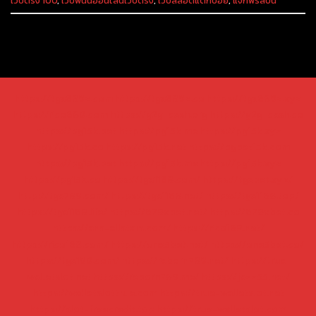
เว็บตรง 100
,
เว็บพนันออนไลน์เว็บตรง
,
เว็บสล็อตแตกบ่อย
,
แจกฟรีสปิน
https://tga689z.com
https://tga689z.co
https://tga689z.xyz
https://rico689.com
https://g2g-cash.org
https://g2g-cash.co
https://pg15k.bet
https://pg15k.me
https://pg15k.xyz
https://pg15k.co
https://pg15k.net
https://pgbet15k.com
https://pg15k.bet
https://pg15k.me
https://pg15k.xyz
https://pg15k.co
https://tga1168.com/
https://tgabet.xyz/
http://tga789.com/
https://tga1168.net/
https://tga1168.top/
https://tga1168.life/
https://678xbet.net/
https://678xbet.co
https://ans-allstars.com/
https://rico168.net/
https://rico168.com/
https://one5bet.net/
https://one5bet.co/
https://tga199.com/
https://reborn789.net/
https://true-
walletslot.net
https://reborn789.me/
https://jazz55.net/
https://walletslottrue.com
https://true-walletslot.net
https://slot-freecredit.top
https://true-walletslot.com