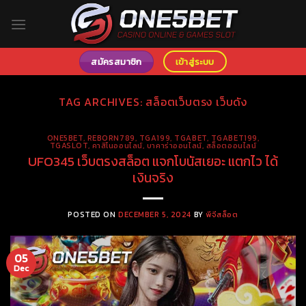
Skip
to
content
สมัครสมาชิก
เข้าสู่ระบบ
TAG ARCHIVES:
สล็อตเว็บตรง เว็บดัง
ONE5BET
,
REBORN789
,
TGA199
,
TGABET
,
TGABET199
,
TGASLOT
,
คาสิโนออนไลน์
,
บาคาร่าออนไลน์
,
สล็อตออนไลน์
UFO345 เว็บตรงสล็อต แจกโบนัสเยอะ แตกไว ได้
เงินจริง
POSTED ON
DECEMBER 5, 2024
BY
พีจีสล็อต
05
Dec