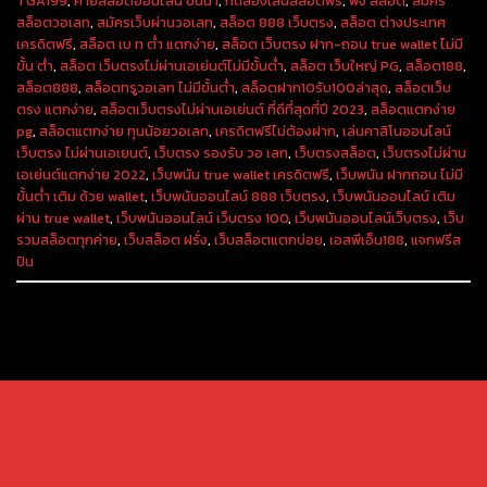
TGA199
,
ค่ายสล็อตออนไลน์ ชั้นนำ
,
ทดลองเล่นสล็อตฟรี
,
พีจี สล็อต
,
สมัคร
สล็อตวอเลท
,
สมัครเว็บผ่านวอเลท
,
สล็อต 888 เว็บตรง
,
สล็อต ต่างประเทศ
เครดิตฟรี
,
สล็อต เบ ท ต่ำ แตกง่าย
,
สล็อต เว็บตรง ฝาก-ถอน true wallet ไม่มี
ขั้น ต่ํา
,
สล็อต เว็บตรงไม่ผ่านเอเย่นต์ไม่มีขั้นต่ำ
,
สล็อต เว็บใหญ่ PG
,
สล็อต188
,
สล็อต888
,
สล็อตทรูวอเลท ไม่มีขั้นต่ำ
,
สล็อตฝาก10รับ100ล่าสุด
,
สล็อตเว็บ
ตรง แตกง่าย
,
สล็อตเว็บตรงไม่ผ่านเอเย่นต์ ที่ดีที่สุดที่ปี 2023
,
สล็อตแตกง่าย
pg
,
สล็อตแตกง่าย ทุนน้อยวอเลท
,
เครดิตฟรีไม่ต้องฝาก
,
เล่นคาสิโนออนไลน์
เว็บตรง ไม่ผ่านเอเยนต์
,
เว็บตรง รองรับ วอ เลท
,
เว็บตรงสล็อต
,
เว็บตรงไม่ผ่าน
เอเย่นต์แตกง่าย 2022
,
เว็บพนัน true wallet เครดิตฟรี
,
เว็บพนัน ฝากถอน ไม่มี
ขั้นต่ำ เติม ด้วย wallet
,
เว็บพนันออนไลน์ 888 เว็บตรง
,
เว็บพนันออนไลน์ เติม
ผ่าน true wallet
,
เว็บพนันออนไลน์ เว็บตรง 100
,
เว็บพนันออนไลน์เว็บตรง
,
เว็บ
รวมสล็อตทุกค่าย
,
เว็บสล็อต ฝรั่ง
,
เว็บสล็อตแตกบ่อย
,
เอสพีเอ็น188
,
แจกฟรีส
ปิน
https://tga689z.com
https://tga689z.co
https://tga689z.xyz
https://rico689.com
https://g2g-cash.org
https://g2g-cash.co
https://pg15k.bet
https://pg15k.me
https://pg15k.xyz
https://pg15k.co
https://pg15k.net
https://pgbet15k.com