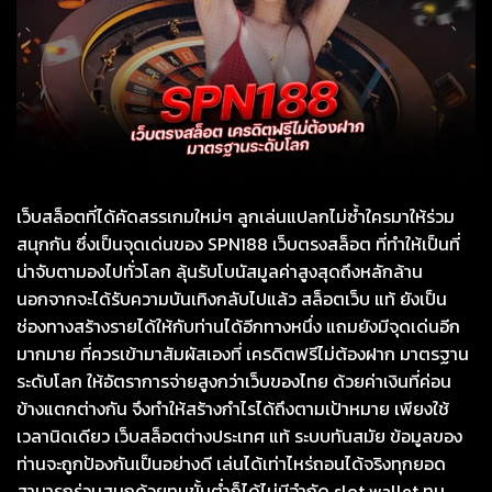
เว็บสล็อตที่ได้คัดสรรเกมใหม่ๆ ลูกเล่นแปลกไม่ซ้ำใครมาให้ร่วม
สนุกกัน ซึ่งเป็นจุดเด่นของ SPN188 เว็บตรงสล็อต ที่ทำให้เป็นที่
น่าจับตามองไปทั่วโลก ลุ้นรับโบนัสมูลค่าสูงสุดถึงหลักล้าน
นอกจากจะได้รับความบันเทิงกลับไปแล้ว สล็อตเว็บ แท้ ยังเป็น
ช่องทางสร้างรายได้ให้กับท่านได้อีกทางหนึ่ง แถมยังมีจุดเด่นอีก
มากมาย ที่ควรเข้ามาสัมผัสเองที่ เครดิตฟรีไม่ต้องฝาก มาตรฐาน
ระดับโลก ให้อัตราการจ่ายสูงกว่าเว็บของไทย ด้วยค่าเงินที่ค่อน
ข้างแตกต่างกัน จึงทำให้สร้างกำไรได้ถึงตามเป้าหมาย เพียงใช้
เวลานิดเดียว เว็บสล็อตต่างประเทศ แท้ ระบบทันสมัย ข้อมูลของ
ท่านจะถูกป้องกันเป็นอย่างดี เล่นได้เท่าไหร่ถอนได้จริงทุกยอด
สามารถร่วมสนุกด้วยทุนขั้นต่ำก็ได้ไม่มีจำกัด slot wallet ทุน