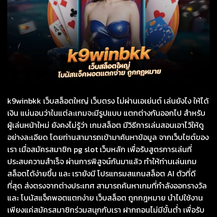
k9winbkk เว็บสล็อตใหญ่ เว็บตรง ไม่ผ่านเอเย่นต์ เล่นยังไง ให้ได้
เงิน แน่นอนว่าในแต่ละเกมจะมีรูปแบบ แตกต่างกันออกไป สำหรับ
ผู้เล่นหน้าใหม่ ยังคงไม่รู้ว่า เกมสล็อต มีวิธีการเล่นสอนเอาไว้ให้ดู
อย่างละเอียด โดยท่านสามารถเข้ามาค้นหาข้อมูล จากเว็บไซต์ของ
เรา เมื่อสมัครสมาชิก pg slot เว็บหลัก เพื่อรับสูตรการเล่นที่
ประสบความสำเร็จ ผ่านการพิสูจน์กันมาแล้ว ทำให้ท่านเล่นเกม
สล็อตได้ง่ายขึ้น และ เรายังมี โปรแกรมสแกนสล็อต AI ตัวที่ดี
ที่สุด ส่งตรงจากต่างประเทศ สามารถค้นหาเกมที่กำลังออกรางวัล
และ โบนัสแจ็คพอตแตกง่าย เว็บสล็อต ถูกกฎหมาย นำไปใช้งาน
เพียงแค่สมัครสมาชิกร่วมสนุกกับเรา ฝากถอนไม่มีขั้นต่ำ เพื่อรับ