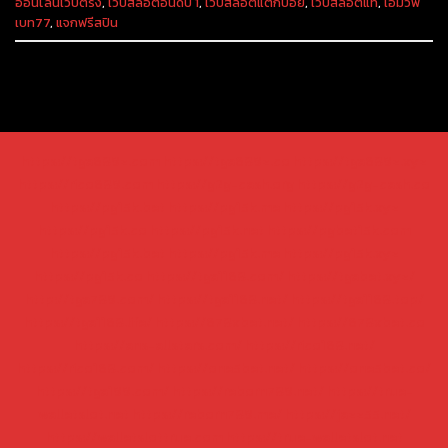
ออนไลน์เว็บตรง
,
เว็บสล็อตอันดับ 1
,
เว็บสล็อตแตกบ่อย
,
เว็บสล็อตแท้
,
เอ็มวีพี
เบท77
,
แจกฟรีสปิน
https://tga689z.com
https://tga689z.co
https://tga689z.xyz
https://rico689.com
https://g2g-cash.org
https://g2g-cash.co
https://pg15k.bet
https://pg15k.me
https://pg15k.xyz
https://pg15k.co
https://pg15k.net
https://pgbet15k.com
https://pg15k.bet
https://pg15k.me
https://pg15k.xyz
https://pg15k.co
https://tga1168.com/
https://tgabet.xyz/
http://tga789.com/
https://tga1168.net/
https://tga1168.top/
https://tga1168.life/
https://678xbet.net/
https://678xbet.co
https://ans-allstars.com/
https://rico168.net/
https://rico168.com/
https://one5bet.net/
https://one5bet.co/
https://tga199.com/
https://reborn789.net/
https://true-
walletslot.net
https://reborn789.me/
https://jazz55.net/
https://walletslottrue.com
https://true-walletslot.net