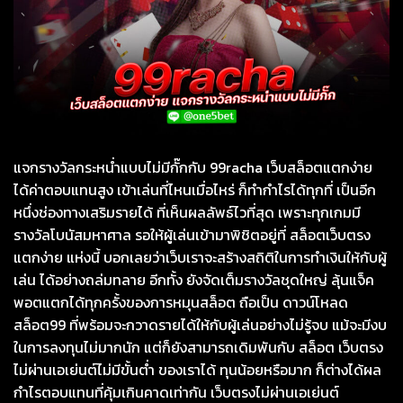
แจกรางวัลกระหน่ำแบบไม่มีกั๊กกับ 99racha เว็บสล็อตแตกง่าย
ได้ค่าตอบแทนสูง เข้าเล่นที่ไหนเมื่อไหร่ ก็ทำกำไรได้ทุกที่ เป็นอีก
หนึ่งช่องทางเสริมรายได้ ที่เห็นผลลัพธ์ไวที่สุด เพราะทุกเกมมี
รางวัลโบนัสมหาศาล รอให้ผู้เล่นเข้ามาพิชิตอยู่ที่ สล็อตเว็บตรง
แตกง่าย แห่งนี้ บอกเลยว่าเว็บเราจะสร้างสถิติในการทำเงินให้กับผู้
เล่น ได้อย่างถล่มทลาย อีกทั้ง ยังจัดเต็มรางวัลชุดใหญ่ ลุ้นแจ็ค
พอตแตกได้ทุกครั้งของการหมุนสล็อต ถือเป็น ดาวน์โหลด
สล็อต99 ที่พร้อมจะกวาดรายได้ให้กับผู้เล่นอย่างไม่รู้จบ แม้จะมีงบ
ในการลงทุนไม่มากนัก แต่ก็ยังสามารถเดิมพันกับ สล็อต เว็บตรง
ไม่ผ่านเอเย่นต์ไม่มีขั้นต่ำ ของเราได้ ทุนน้อยหรือมาก ก็ต่างได้ผล
กำไรตอบแทนที่คุ้มเกินคาดเท่ากัน เว็บตรงไม่ผ่านเอเย่นต์