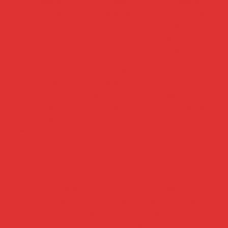
https://tga689z.com
https://tga689z.co
https://tga689z.xyz
https://rico689.com
https://g2g-cash.org
https://g2g-cash.co
https://pg15k.bet
https://pg15k.me
https://pg15k.xyz
https://pg15k.co
https://pg15k.net
https://pgbet15k.com
https://pg15k.bet
https://pg15k.me
https://pg15k.xyz
https://pg15k.co
https://tga1168.com/
https://tgabet.xyz/
http://tga789.com/
https://tga1168.net/
https://tga1168.top/
https://tga1168.life/
https://678xbet.net/
https://678xbet.co
https://ans-allstars.com/
https://rico168.net/
https://rico168.com/
https://one5bet.net/
https://one5bet.co/
https://tga199.com/
https://reborn789.net/
https://true-
walletslot.net
https://reborn789.me/
https://jazz55.net/
https://walletslottrue.com
https://true-walletslot.net
https://slot-freecredit.top
https://true-walletslot.com
https://jazz55.top/
https://jazz-55.co/
https://jazz-55.com/
https://jazz-55.net/
https://jazz55.co/
https://g2gbetvip888.com/
https://g2gbetwallet.com/
https://g2gbetwallet.net/
https://xn--82ca8bbo3nc4a9d.com/
https://g2gbetwallet.co/
https://tga689.com
https://tga689.me/
https://tgabet689.com