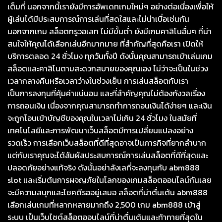
เต็มที่ นอกจากนี้เรายังมีการอัพเดทเกมใหม่ๆ อย่างต่อเนื่องเพื่อให้
ผู้เล่นได้มีประสบการณ์การเล่นที่สดใสและไม่น่าเบื่อเช่นกัน
นอกจากเกม สล็อตทรูวอเลท ไม่มีขั้นต่ำ ยังมีเกมคาสิโนอื่นๆ ที่น่า
สนใจให้คุณได้เลือกเล่นอีกมากมาย ที่สำคัญที่สุดคือเรา เปิดให้
บริการตลอด 24 ชั่วโมง ทุกวันทั้งปี ดังนั้นคุณสามารถเข้าเล่นเกม
สล็อตและคาสิโนตามสะดวกสบายของคุณเอง ไม่ว่าจะเป็นในช่วง
เวลากลางคืนหรือเวลาว่างในช่วงเย็น การเล่นสล็อตกับเรา
เป็นการลงทุนที่คุ้มค่าแน่นอน และที่สำคัญคุณไม่ต้องกังวลเรื่อง
การถอนเงิน เนื่องจากคุณสามารถทำการถอนเงินได้ง่ายๆ และเงิน
จะถูกโอนเข้าบัญชีของคุณในเวลาไม่เกิน 24 ชั่วโมง ในสมัยที่
เทคโนโลยีและการพัฒนาเว็บสล็อตมีการเปลี่ยนแปลงอย่าง
รวดเร็ว การเลือกเว็บสล็อตที่ดีที่สุดอาจเป็นภารกิจที่ยากลำบาก
แต่กับเราคุณจะได้สัมผัสประสบการณ์การเล่นสล็อตที่ดีที่สุดและ
ปลอดภัยอย่างแท้จริง ดังนั้นอย่าลังเลที่จะลงทุนกับ abm888
slot และเริ่มต้นการผจญภัยในโลกของเกมสล็อตออนไลน์กันเลย
จะมีความสนุกและโชคดีรออยู่เสมอ สล็อตที่น่าตื่นเต้น abm888
เลือกเล่นเกมที่หลากหลายมากถึง 2,500 เกม abm888 เข้าสู่
ระบบ เป็นเว็บไซต์สล็อตออนไลน์ที่น่าตื่นเต้นและท้าทายที่สุดใน