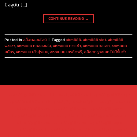
ปัจจุบัน […]
CONTINUE READING
→
Posted in
สล็อตออนไลน์
|
Tagged
abm888
,
abm888 slot
,
abm888
wallet
,
abm888 ทดลองเล่น
,
abm888 ทางเข้า
,
abm888 วอเลท
,
abm888
สมัคร
,
abm888 เข้าสู่ระบบ
,
abm888 เครดิตฟรี
,
สล็อตทรูวอเลท ไม่มีขั้นต่ำ
https://tga689z.com
https://tga689z.co
https://tga689z.xyz
https://rico689.com
https://g2g-cash.org
https://g2g-cash.co
https://pg15k.bet
https://pg15k.me
https://pg15k.xyz
https://pg15k.co
https://pg15k.net
https://pgbet15k.com
https://pg15k.bet
https://pg15k.me
https://pg15k.xyz
https://pg15k.co
https://tga1168.com/
https://tgabet.xyz/
http://tga789.com/
https://tga1168.net/
https://tga1168.top/