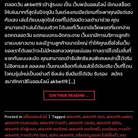
ตลอดวัน akbet19 เข้าสู่ระบบ เป็น เว็บพนันออนไลน์ มีเกมสล็อต
ให้เล่นมากที่สุดในปัจจุบัน ในแต่ละเกมมีแต่เกมที่จะพาคุณมีแต่เฮง
กับเฮง เล่นได้แบบสุดปังโดยที่ไม่ต้องมีดวงเข้ามาช่วย คุณ
สามารถเข้าเล่นได้แบบชิวๆ ได้เลยที่เว็บเรามีแจ็คพอตที่แตกง่าย
แตกตลอดวัน แตกแบบกระจัดกระจาย เว็บเรามีการบริการลูกค้า
มาแบบยาวนาน และมีฐานลูกค้าขนาดใหญ่ ทำให้คุณเชื่อใจในเว็บ
ของเราได้เลยว่าจะไม่มีหลอกลวงคุณแน่นอน ทางเรามีโปรโมชั่นที่
แจกกันแบบสะบัด คุณสามารถเข้ารับสิทธิแสนพิเศษเหล่านี้ได้จริง
ไม่อิงกระแส ลองเลย เว็บเกมสล็อตที่เล่นแล้วได้เงินจริง เว็บที่โดน
ใจคนรุ่นใหม่เป็นอย่างดี ยิ่งเล่น ยิ่งมีแต่ได้เงิน รับรอง สมัคร
สมาชิกคาสิโนออนไลน์ akbet19 […]
CONTINUE READING
→
Posted in
สล็อตออนไลน์
|
Tagged
akbet19
,
akbet19 slot
,
akbet19 wallet
,
akbet19 ทดลองเล่น
,
akbet19 ทางเข้า
,
akbet19 วอเลท
,
akbet19 สมัคร
,
akbet19 เข้าสู่ระบบ
,
akbet19 เครดิตฟ
,
akbet19 เครดิตฟรี
,
one5bet
,
ทางเข้า
akbet19
,
ทางเข้า PG Slot
,
สมัคร akbet19
,
สล็อตทรูวอเลท ไม่มีขั้นต่ำ
,
เกม